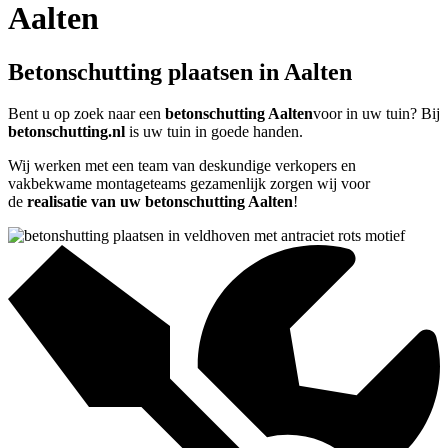
Aalten
Betonschutting plaatsen in Aalten
Bent u op zoek naar een
betonschutting Aalten
voor in uw tuin? Bij
betonschutting.nl
is uw tuin in goede handen.
Wij werken met een team van deskundige verkopers en
vakbekwame montageteams gezamenlijk zorgen wij voor
de
realisatie van uw betonschutting Aalten
!