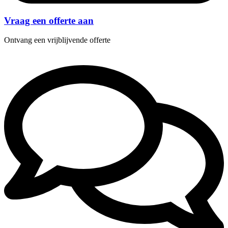
Vraag een offerte aan
Ontvang een vrijblijvende offerte