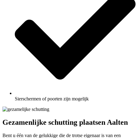
Sierschermen of poorten zijn mogelijk
Gezamenlijke schutting plaatsen Aalten
Bent u één van de gelukkige die de trotse eigenaar is van een