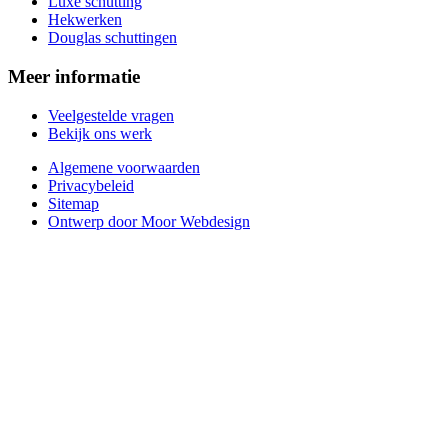
Luxe schutting
Hekwerken
Douglas schuttingen
Meer informatie
Veelgestelde vragen
Bekijk ons werk
Algemene voorwaarden
Privacybeleid
Sitemap
Ontwerp door Moor Webdesign