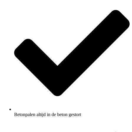
Betonpalen altijd in de beton gestort