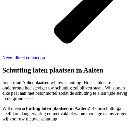
Neem direct contact op
Schutting laten plaatsen in Aalten
In en rond Aaltenplaatsen wij uw schutting. Hoe stabieler de
ondergrond hoe steviger uw schutting zal blijven staan. Wij storten
elke paal aan met betonmortel zodat de schutting te allen tijde stevig
in de grond staat
Wilt u een
schutting laten plaatsen in Aalten?
Betonschutting.nl
heeft jarenlang ervaring en met vakbekwame montage teams zorgen
wij voor uw nieuwe schutting