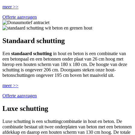
meer >>
Offerte aanvragen
Standaard schutting
Een
standaard schutting
in hout en beton is een combinatie van
een betonpaal en een betonnen onder plaat van 26 cm hoog met
hierop een houten scherm van 180 x 180 cm. De hoogte van deze
schutting is ongeveer 206 cm. Doorgaans steken onze hout-
betonschuttingen ongeveer 195 cm boven het maaiveld uit.
meer >>
Offerte aanvragen
Luxe schutting
Luxe schutting is een schuttingcombinatie in hout en beton. De
combinatie bestaat uit twee onderplaten van beton met een betonnen
afdekkap en daarop een houten scherm van 130 cm hoog. De totale