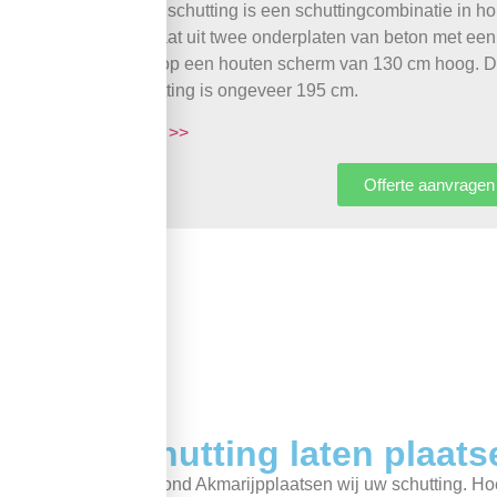
Luxe schutting is een schuttingcombinatie in h
bestaat uit twee onderplaten van beton met ee
daarop een houten scherm van 130 cm hoog. De
schutting is ongeveer 195 cm.
meer >>
Offerte aanvragen
B
Schutting laten plaats
In en rond Akmarijpplaatsen wij uw schutting. Ho