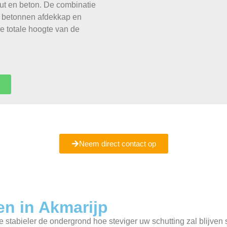
out en beton. De combinatie
n betonnen afdekkap en
 totale hoogte van de
ent u er nog niet helemaal uit of wilt u meer informatie ontvang
Maak een vrijblijvende afspraak met ons bij u in Akmarijp.
Neem direct contact op
en in Akmarijp
e stabieler de ondergrond hoe steviger uw schutting zal blijven 