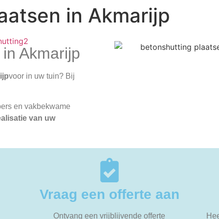
aatsen in Akmarijp
 in Akmarijp
ijp
voor in uw tuin? Bij
opers en vakbekwame
ealisatie van uw
Vraag een offerte aan
Ontvang een vrijblijvende offerte
Hee