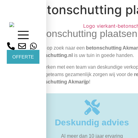
Betonschutting pl
Betonschutting plaatsen
Bent u op zoek naar een
betonschutting Akmar
betonschutting.nl
is uw tuin in goede handen.
OFFERTE
Wij werken met een team van deskundige verk
montageteams gezamenlijk zorgen wij voor de
r
betonschutting Akmarijp
!
Deskundig advies
Al meer dan 10 jaar ervaring