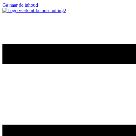
Ga naar de inhoud