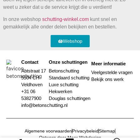
weet u zeker dat u de service krijgt die u verdient!
In onze webshop
schutting-winkel.com
kunt snel en
gemakkelijk alle onder delen bekijken en bestellen.
Webshop
Contact
Onze schuttingen
Meer informatie
Abtstraat 17
Betonschutting
Veelgestelde vragen
5504 CH
Standaard schutting
Bekijk ons werk
Veldhoven
Luxe schutting
+31 06
Hekwerken
53827900
Douglas schuttingen
info@betonschutting.nl
Algemene voorwaarden
Privacybeleid
Sitemap
Ontwerp door Moor Webdesign