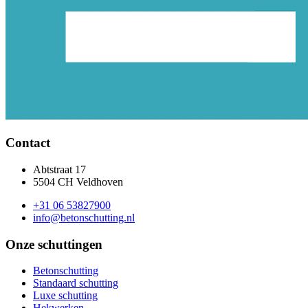
Contact
Abtstraat 17
5504 CH Veldhoven
+31 06 53827900
info@betonschutting.nl
Onze schuttingen
Betonschutting
Standaard schutting
Luxe schutting
Hekwerken