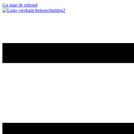
Ga naar de inhoud