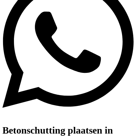
Betonschutting plaatsen in