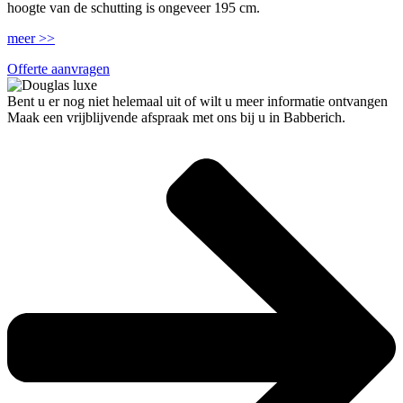
hoogte van de schutting is ongeveer 195 cm.
meer >>
Offerte aanvragen
Bent u er nog niet helemaal uit of wilt u meer informatie ontvangen
Maak een vrijblijvende afspraak met ons bij u in Babberich.