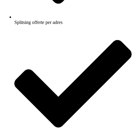
Splitsing offerte per adres