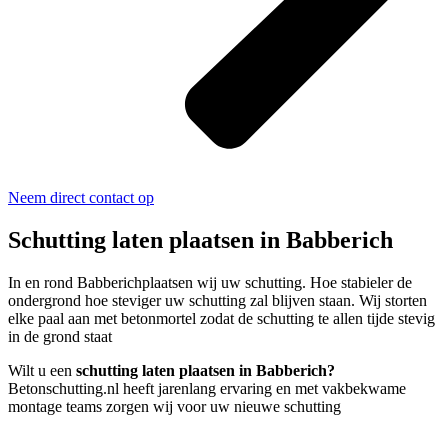
Neem direct contact op
Schutting laten plaatsen in Babberich
In en rond Babberichplaatsen wij uw schutting. Hoe stabieler de
ondergrond hoe steviger uw schutting zal blijven staan. Wij storten
elke paal aan met betonmortel zodat de schutting te allen tijde stevig
in de grond staat
Wilt u een
schutting laten plaatsen in Babberich?
Betonschutting.nl heeft jarenlang ervaring en met vakbekwame
montage teams zorgen wij voor uw nieuwe schutting