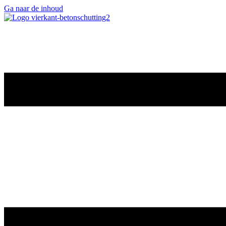
Ga naar de inhoud