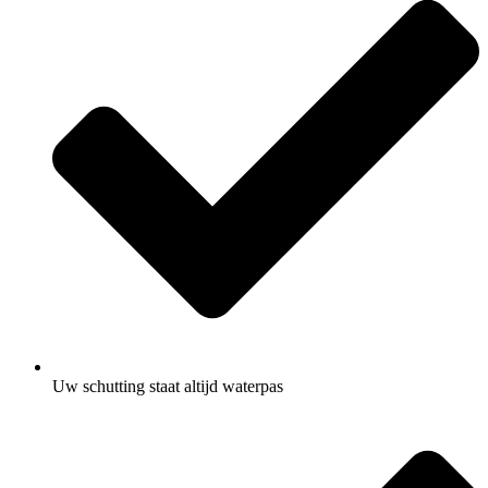
Uw schutting staat altijd waterpas