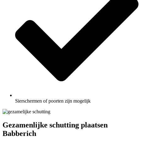
Sierschermen of poorten zijn mogelijk
Gezamenlijke schutting plaatsen
Babberich