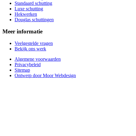
Standaard schutting
Luxe schutting
Hekwerken
Douglas schuttingen
Meer informatie
Veelgestelde vragen
Bekijk ons werk
Algemene voorwaarden
Privacybeleid
Sitemap
Ontwerp door Moor Webdesign