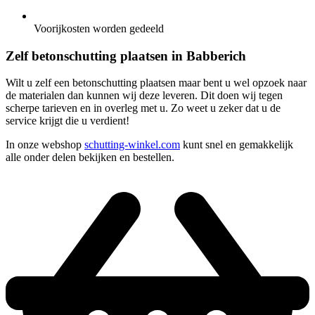
Voorijkosten worden gedeeld
Zelf betonschutting plaatsen in Babberich
Wilt u zelf een betonschutting plaatsen maar bent u wel opzoek naar
de materialen dan kunnen wij deze leveren. Dit doen wij tegen
scherpe tarieven en in overleg met u. Zo weet u zeker dat u de
service krijgt die u verdient!
In onze webshop
schutting-winkel.com
kunt snel en gemakkelijk
alle onder delen bekijken en bestellen.