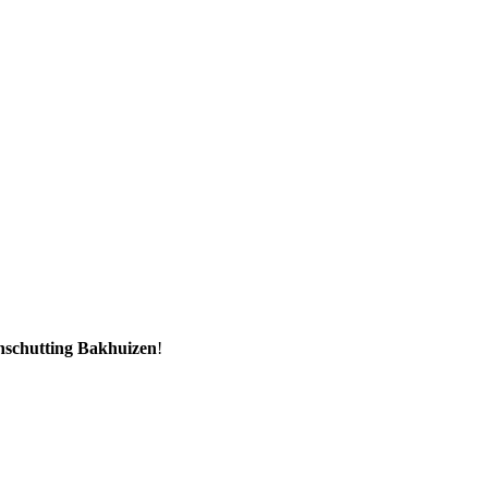
onschutting Bakhuizen
!