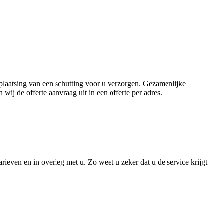
plaatsing van een schutting voor u verzorgen. Gezamenlijke
ij de offerte aanvraag uit in een offerte per adres.
rieven en in overleg met u. Zo weet u zeker dat u de service krijgt