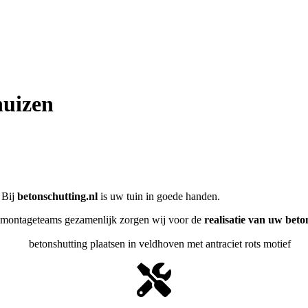
huizen
 Bij
betonschutting.nl
is uw tuin in goede handen.
montageteams gezamenlijk zorgen wij voor de
realisatie van uw bet