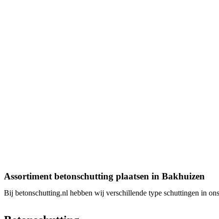
Assortiment betonschutting plaatsen in Bakhuizen
Bij betonschutting.nl hebben wij verschillende type schuttingen in ons