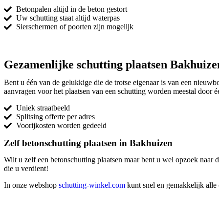
Betonpalen altijd in de beton gestort
Uw schutting staat altijd waterpas
Sierschermen of poorten zijn mogelijk
Gezamenlijke schutting plaatsen Bakhuize
Bent u één van de gelukkige die de trotse eigenaar is van een nieu
aanvragen voor het plaatsen van een schutting worden meestal door éé
Uniek straatbeeld
Splitsing offerte per adres
Voorijkosten worden gedeeld
Zelf betonschutting plaatsen in Bakhuizen
Wilt u zelf een betonschutting plaatsen maar bent u wel opzoek naar d
die u verdient!
In onze webshop
schutting-winkel.com
kunt snel en gemakkelijk alle 