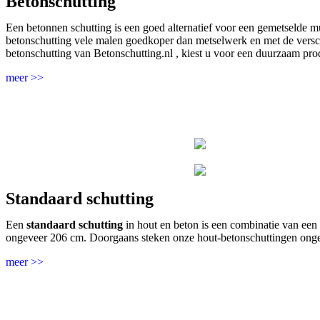
Betonschutting
Een betonnen schutting is een goed alternatief voor een gemetselde m
betonschutting vele malen goedkoper dan metselwerk en met de verschi
betonschutting van Betonschutting.nl , kiest u voor een duurzaam pro
meer >>
Standaard schutting
Een
standaard schutting
in hout en beton is een combinatie van ee
ongeveer 206 cm. Doorgaans steken onze hout-betonschuttingen onge
meer >>