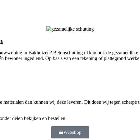
n
wbouwwoning in Bakhuizen? Betonschutting.nl kan ook de gezamenlijke 
n bewoner ingediend. Op basis van een tekening of plattegrond werken w
e materialen dan kunnen wij deze leveren. Dit doen wij tegen scherpe ta
onder delen bekijken en bestellen.
Webshop