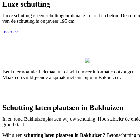
Luxe schutting
Luxe schutting is een schuttingcombinatie in hout en beton. De comb
van de schutting is ongeveer 195 cm.
meer >>
Bent u er nog niet helemaal uit of wilt u meer informatie ontvangen
Maak een vrijblijvende afspraak met ons bij u in Bakhuizen.
Schutting laten plaatsen in Bakhuizen
In en rond Bakhuizenplaatsen wij uw schutting. Hoe stabieler de onderg
grond staat
Wilt u een
schutting laten plaatsen in Bakhuizen?
Betonschutting.n