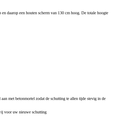
kap en daarop een houten scherm van 130 cm hoog. De totale hoogte
aan met betonmortel zodat de schutting te allen tijde stevig in de
ij voor uw nieuwe schutting