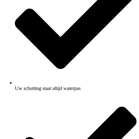
Uw schutting staat altijd waterpas