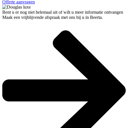
Offerte aanvragen
Bent u er nog niet helemaal uit of wilt u meer informatie ontvangen
Maak een vrijblijvende afspraak met ons bij u in Beerta.