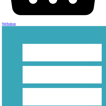
Webshop