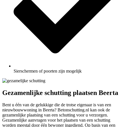
Sierschermen of poorten zijn mogelijk
Gezamenlijke schutting plaatsen Beerta
Bent u één van de gelukkige die de trotse eigenaar is van een
nieuwbouwwoning in Beerta? Betonschutting.nl kan ook de
gezamenlijke plaatsing van een schutting voor u verzorgen.
Gezamenlijke aanvragen voor het plaatsen van een schutting
worden meestal door één bewoner ingediend. Op basis van een