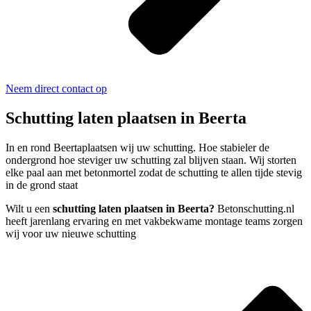
Neem direct contact op
Schutting laten plaatsen in Beerta
In en rond Beertaplaatsen wij uw schutting. Hoe stabieler de
ondergrond hoe steviger uw schutting zal blijven staan. Wij storten
elke paal aan met betonmortel zodat de schutting te allen tijde stevig
in de grond staat
Wilt u een
schutting laten plaatsen in Beerta?
Betonschutting.nl
heeft jarenlang ervaring en met vakbekwame montage teams zorgen
wij voor uw nieuwe schutting