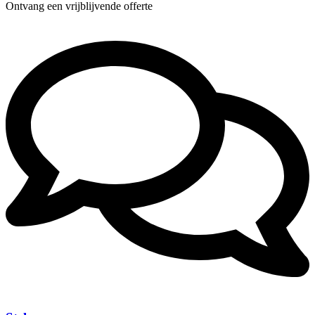
Ontvang een vrijblijvende offerte