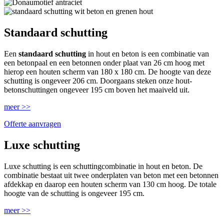
Standaard schutting
Een
standaard schutting
in hout en beton is een combinatie van
een betonpaal en een betonnen onder plaat van 26 cm hoog met
hierop een houten scherm van 180 x 180 cm. De hoogte van deze
schutting is ongeveer 206 cm. Doorgaans steken onze hout-
betonschuttingen ongeveer 195 cm boven het maaiveld uit.
meer >>
Offerte aanvragen
Luxe schutting
Luxe schutting is een schuttingcombinatie in hout en beton. De
combinatie bestaat uit twee onderplaten van beton met een betonnen
afdekkap en daarop een houten scherm van 130 cm hoog. De totale
hoogte van de schutting is ongeveer 195 cm.
meer >>