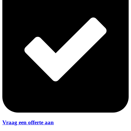
Vraag een offerte aan