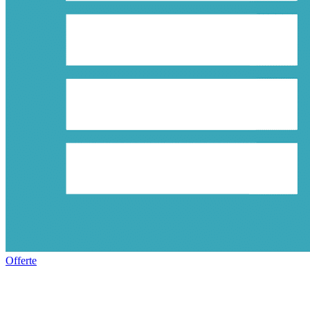
Offerte