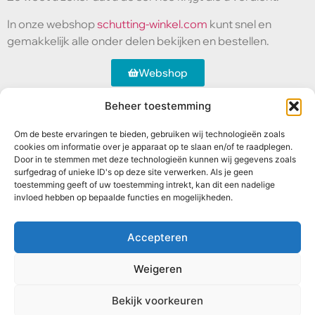
In onze webshop
schutting-winkel.com
kunt snel en
gemakkelijk alle onder delen bekijken en bestellen.
Webshop
Beheer toestemming
Contact
Onze schuttingen
Meer informatie
Om de beste ervaringen te bieden, gebruiken wij technologieën zoals
Abtstraat 17
Betonschutting
Veelgestelde
cookies om informatie over je apparaat op te slaan en/of te raadplegen.
5504 CH
Standaard
vragen
Door in te stemmen met deze technologieën kunnen wij gegevens zoals
Veldhoven
schutting
surfgedrag of unieke ID's op deze site verwerken. Als je geen
Bekijk ons werk
toestemming geeft of uw toestemming intrekt, kan dit een nadelige
+31 06
Luxe schutting
invloed hebben op bepaalde functies en mogelijkheden.
53827900
Hekwerken
info@betonschutting.nl
Douglas
schuttingen
Accepteren
Weigeren
Algemene voorwaarden
Privacybeleid
Sitemap
Bekijk voorkeuren
Ontwerp door Moor Webdesign