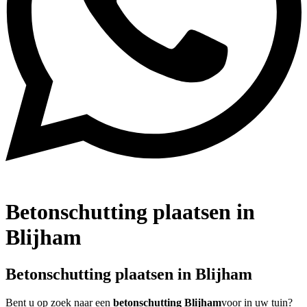
Betonschutting plaatsen in
Blijham
Betonschutting plaatsen in Blijham
Bent u op zoek naar een
betonschutting Blijham
voor in uw tuin?