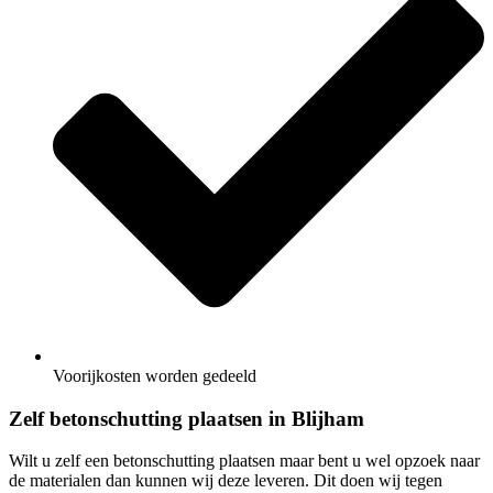
Voorijkosten worden gedeeld
Zelf betonschutting plaatsen in Blijham
Wilt u zelf een betonschutting plaatsen maar bent u wel opzoek naar
de materialen dan kunnen wij deze leveren. Dit doen wij tegen