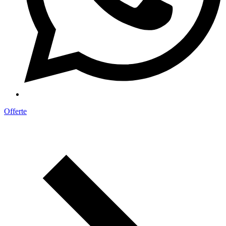
Offerte