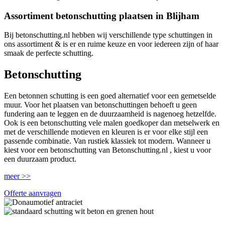
Assortiment betonschutting plaatsen in Blijham
Bij betonschutting.nl hebben wij verschillende type schuttingen in
ons assortiment & is er en ruime keuze en voor iedereen zijn of haar
smaak de perfecte schutting.
Betonschutting
Een betonnen schutting is een goed alternatief voor een gemetselde
muur. Voor het plaatsen van betonschuttingen behoeft u geen
fundering aan te leggen en de duurzaamheid is nagenoeg hetzelfde.
Ook is een betonschutting vele malen goedkoper dan metselwerk en
met de verschillende motieven en kleuren is er voor elke stijl een
passende combinatie. Van rustiek klassiek tot modern. Wanneer u
kiest voor een betonschutting van Betonschutting.nl , kiest u voor
een duurzaam product.
meer >>
Offerte aanvragen