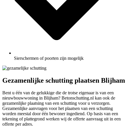
Sierschermen of poorten zijn mogelijk
Gezamenlijke schutting plaatsen Blijham
Bent u één van de gelukkige die de trotse eigenaar is van een
nieuwbouwwoning in Blijham? Betonschutting.nl kan ook de
gezamenlijke plaatsing van een schutting voor u verzorgen.
Gezamenlijke aanvragen voor het plaatsen van een schutting
worden meestal door één bewoner ingediend. Op basis van een
tekening of plattegrond werken wij de offerte aanvraag uit in een
offerte per adres.