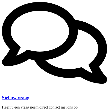
Stel uw vraag
Heeft u een vraag neem direct contact met ons op