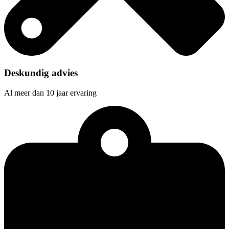
Deskundig advies
Al meer dan 10 jaar ervaring