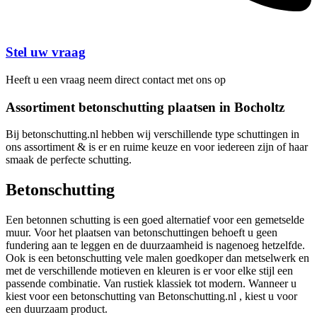
Stel uw vraag
Heeft u een vraag neem direct contact met ons op
Assortiment betonschutting plaatsen in Bocholtz
Bij betonschutting.nl hebben wij verschillende type schuttingen in
ons assortiment & is er en ruime keuze en voor iedereen zijn of haar
smaak de perfecte schutting.
Betonschutting
Een betonnen schutting is een goed alternatief voor een gemetselde
muur. Voor het plaatsen van betonschuttingen behoeft u geen
fundering aan te leggen en de duurzaamheid is nagenoeg hetzelfde.
Ook is een betonschutting vele malen goedkoper dan metselwerk en
met de verschillende motieven en kleuren is er voor elke stijl een
passende combinatie. Van rustiek klassiek tot modern. Wanneer u
kiest voor een betonschutting van Betonschutting.nl , kiest u voor
een duurzaam product.