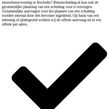
nieuwbouwwoning in Bocholtz? Betonschutting.nl kan ook de
gezamenlijke plaatsing van een schutting voor u verzorgen.
Gezamenlijke aanvragen voor het plaatsen van een schutting
worden meestal door één bewoner ingediend. Op basis van een
tekening of plattegrond werken wij de offerte aanvraag uit in een
offerte per adres.