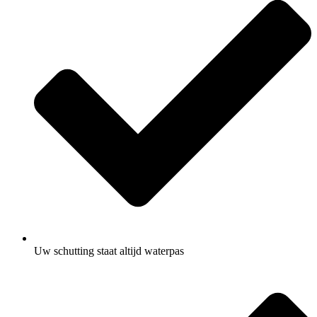
Uw schutting staat altijd waterpas