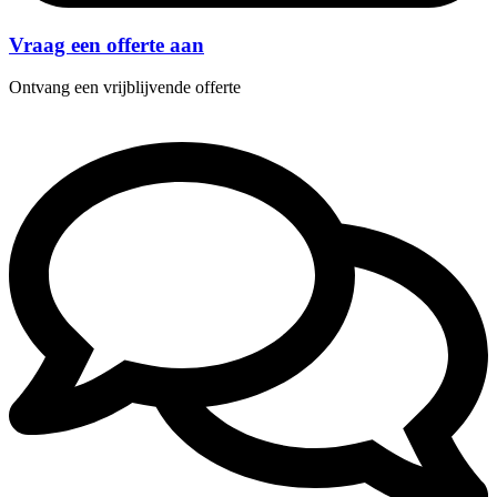
Vraag een offerte aan
Ontvang een vrijblijvende offerte