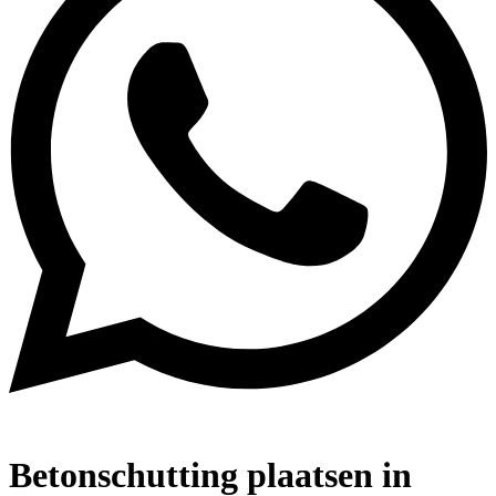
Betonschutting plaatsen in