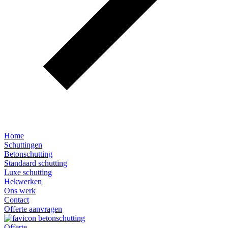
Home
Schuttingen
Betonschutting
Standaard schutting
Luxe schutting
Hekwerken
Ons werk
Contact
Offerte aanvragen
Offerte