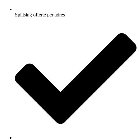
Splitsing offerte per adres