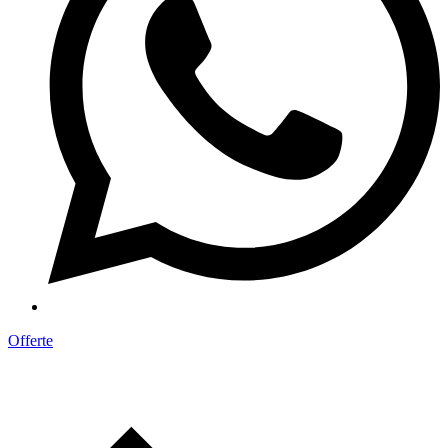
Offerte