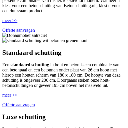
passende combinatie. Van rustiek klassiek tot modern. Wanneer u
kiest voor een betonschutting van Betonschutting.nl , kiest u voor
een duurzaam product.
meer >>
Offerte aanvragen
Standaard schutting
Een
standaard schutting
in hout en beton is een combinatie van
een betonpaal en een betonnen onder plaat van 26 cm hoog met
hierop een houten scherm van 180 x 180 cm. De hoogte van deze
schutting is ongeveer 206 cm. Doorgaans steken onze hout-
betonschuttingen ongeveer 195 cm boven het maaiveld uit.
meer >>
Offerte aanvragen
Luxe schutting