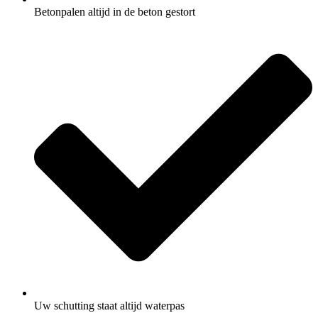
Betonpalen altijd in de beton gestort
Uw schutting staat altijd waterpas