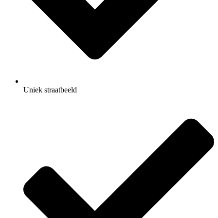
Uniek straatbeeld