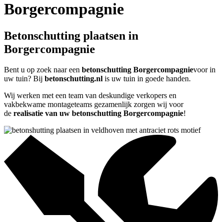
Borgercompagnie
Betonschutting plaatsen in
Borgercompagnie
Bent u op zoek naar een
betonschutting Borgercompagnie
voor in
uw tuin? Bij
betonschutting.nl
is uw tuin in goede handen.
Wij werken met een team van deskundige verkopers en
vakbekwame montageteams gezamenlijk zorgen wij voor
de
realisatie van uw betonschutting Borgercompagnie
!