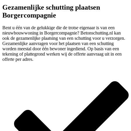
Gezamenlijke schutting plaatsen
Borgercompagnie
Bent u één van de gelukkige die de trotse eigenaar is van een
nieuwbouwwoning in Borgercompagnie? Betonschutting.nl kan
ook de gezamenlijke plaatsing van een schutting voor u verzorgen.
Gezamenlijke aanvragen voor het plaatsen van een schutting
worden meestal door één bewoner ingediend. Op basis van een
tekening of plattegrond werken wij de offerte aanvraag uit in een
offerte per adres.