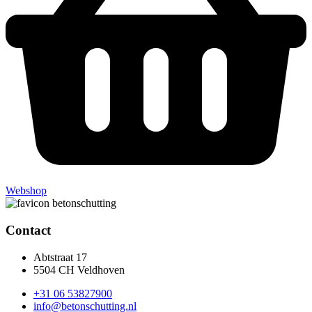
Webshop
Contact
Abtstraat 17
5504 CH Veldhoven
+31 06 53827900
info@betonschutting.nl