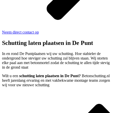
Neem direct contact op
Schutting laten plaatsen in De Punt
In en rond De Puntplaatsen wij uw schutting. Hoe stabieler de
ondergrond hoe steviger uw schutting zal blijven staan. Wij storten
elke paal aan met betonmortel zodat de schutting te allen tijde stevig
in de grond staat
Wilt u een
schutting laten plaatsen in De Punt?
Betonschutting.nl
heeft jarenlang ervaring en met vakbekwame montage teams zorgen
wij voor uw nieuwe schutting