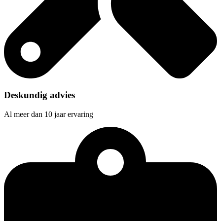
Deskundig advies
Al meer dan 10 jaar ervaring