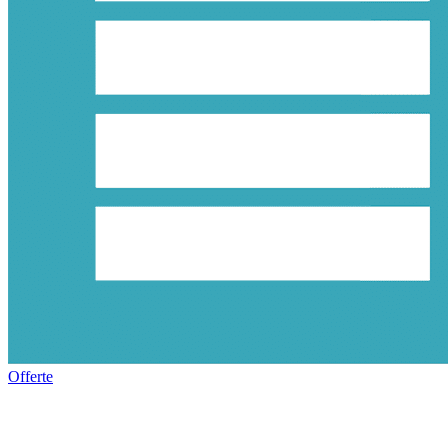
Offerte