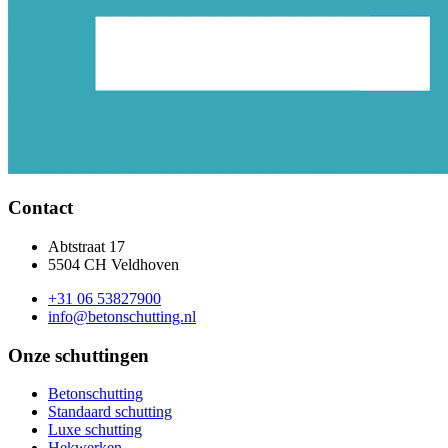
Contact
Abtstraat 17
5504 CH Veldhoven
+31 06 53827900
info@betonschutting.nl
Onze schuttingen
Betonschutting
Standaard schutting
Luxe schutting
Hekwerken