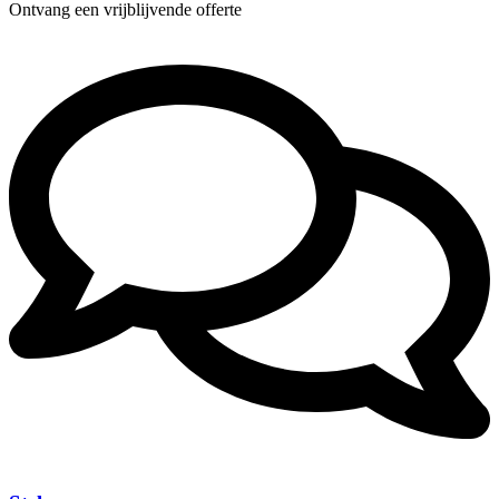
Ontvang een vrijblijvende offerte