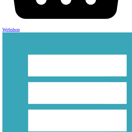
Webshop