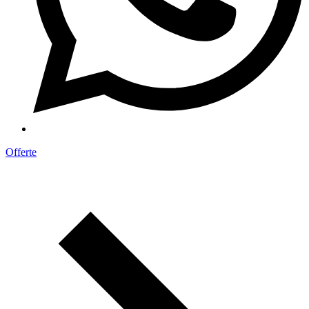
Offerte