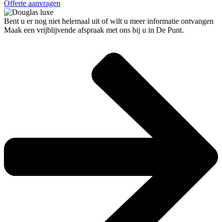
Offerte aanvragen
Bent u er nog niet helemaal uit of wilt u meer informatie ontvangen
Maak een vrijblijvende afspraak met ons bij u in De Punt.