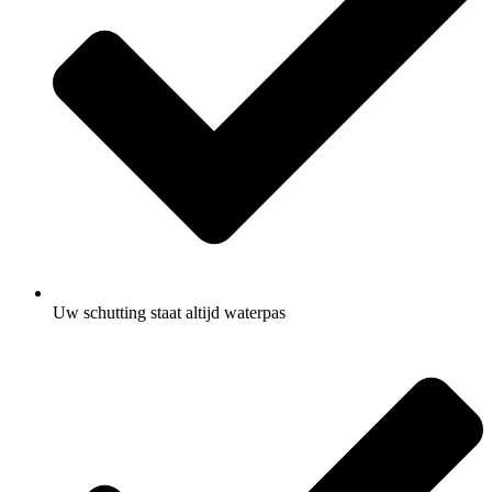
Uw schutting staat altijd waterpas