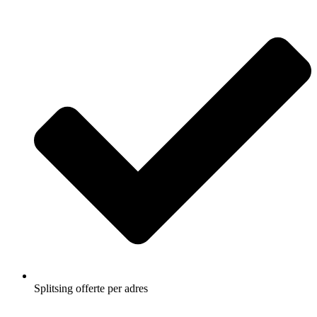
Splitsing offerte per adres