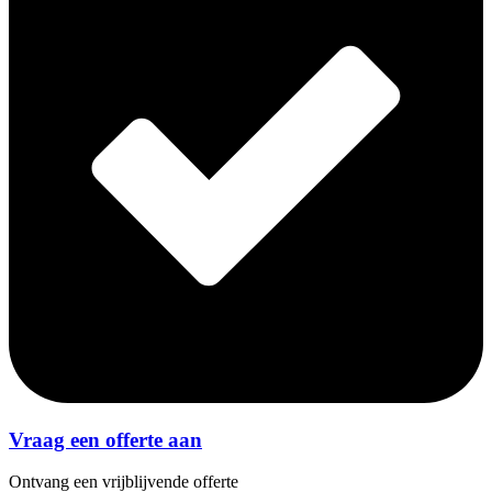
Vraag een offerte aan
Ontvang een vrijblijvende offerte