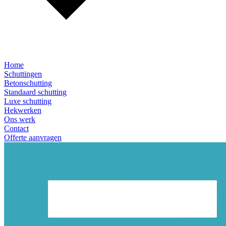
Home
Schuttingen
Betonschutting
Standaard schutting
Luxe schutting
Hekwerken
Ons werk
Contact
Offerte aanvragen