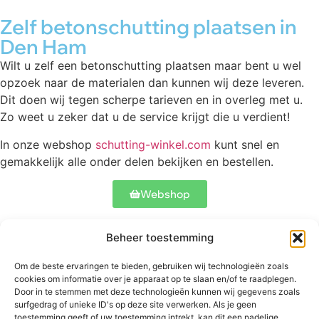
Zelf betonschutting plaatsen in
Den Ham
Wilt u zelf een betonschutting plaatsen maar bent u wel
opzoek naar de materialen dan kunnen wij deze leveren.
Dit doen wij tegen scherpe tarieven en in overleg met u.
Zo weet u zeker dat u de service krijgt die u verdient!
In onze webshop
schutting-winkel.com
kunt snel en
gemakkelijk alle onder delen bekijken en bestellen.
Webshop
Beheer toestemming
Contact
Onze schuttingen
Meer informatie
Om de beste ervaringen te bieden, gebruiken wij technologieën zoals
Abtstraat 17
Betonschutting
Veelgestelde
cookies om informatie over je apparaat op te slaan en/of te raadplegen.
5504 CH
Standaard
vragen
Door in te stemmen met deze technologieën kunnen wij gegevens zoals
Veldhoven
schutting
surfgedrag of unieke ID's op deze site verwerken. Als je geen
Bekijk ons werk
toestemming geeft of uw toestemming intrekt, kan dit een nadelige
+31 06
Luxe schutting