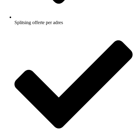
Splitsing offerte per adres