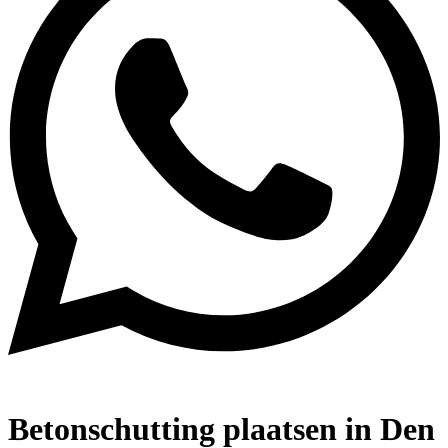
Betonschutting plaatsen in Den