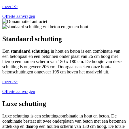
meer >>
Offerte aanvragen
Standaard schutting
Een
standaard schutting
in hout en beton is een combinatie van
een betonpaal en een betonnen onder plaat van 26 cm hoog met
hierop een houten scherm van 180 x 180 cm. De hoogte van deze
schutting is ongeveer 206 cm. Doorgaans steken onze hout-
betonschuttingen ongeveer 195 cm boven het maaiveld uit.
meer >>
Offerte aanvragen
Luxe schutting
Luxe schutting is een schuttingcombinatie in hout en beton. De
combinatie bestaat uit twee onderplaten van beton met een betonnen
afdekkap en daarop een houten scherm van 130 cm hoog. De totale