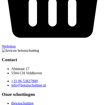
Webshop
Contact
Abtstraat 17
5504 CH Veldhoven
+31 06 53827900
info@betonschutting.nl
Onze schuttingen
Betonschutting