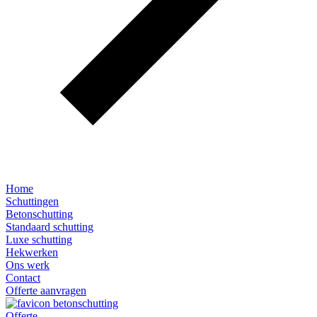
Home
Schuttingen
Betonschutting
Standaard schutting
Luxe schutting
Hekwerken
Ons werk
Contact
Offerte aanvragen
Offerte