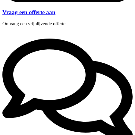
Vraag een offerte aan
Ontvang een vrijblijvende offerte