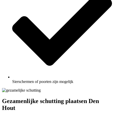
Sierschermen of poorten zijn mogelijk
Gezamenlijke schutting plaatsen Den
Hout