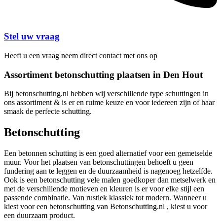
Stel uw vraag
Heeft u een vraag neem direct contact met ons op
Assortiment betonschutting plaatsen in Den Hout
Bij betonschutting.nl hebben wij verschillende type schuttingen in
ons assortiment & is er en ruime keuze en voor iedereen zijn of haar
smaak de perfecte schutting.
Betonschutting
Een betonnen schutting is een goed alternatief voor een gemetselde
muur. Voor het plaatsen van betonschuttingen behoeft u geen
fundering aan te leggen en de duurzaamheid is nagenoeg hetzelfde.
Ook is een betonschutting vele malen goedkoper dan metselwerk en
met de verschillende motieven en kleuren is er voor elke stijl een
passende combinatie. Van rustiek klassiek tot modern. Wanneer u
kiest voor een betonschutting van Betonschutting.nl , kiest u voor
een duurzaam product.