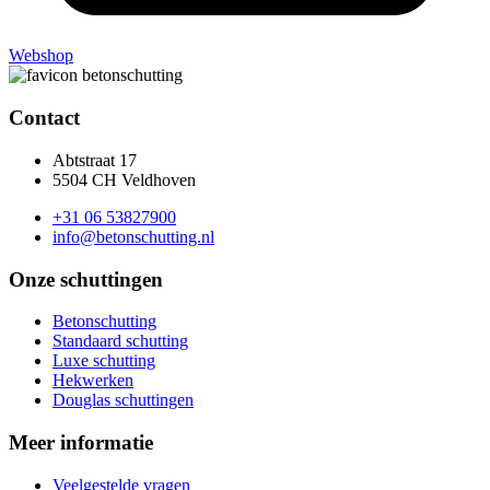
Webshop
Contact
Abtstraat 17
5504 CH Veldhoven
+31 06 53827900
info@betonschutting.nl
Onze schuttingen
Betonschutting
Standaard schutting
Luxe schutting
Hekwerken
Douglas schuttingen
Meer informatie
Veelgestelde vragen