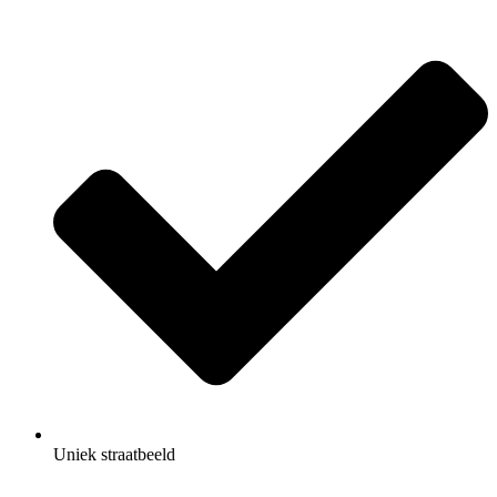
Uniek straatbeeld