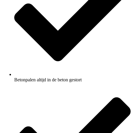
Betonpalen altijd in de beton gestort