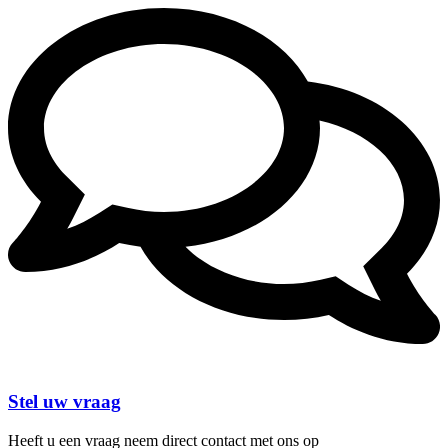
Stel uw vraag
Heeft u een vraag neem direct contact met ons op