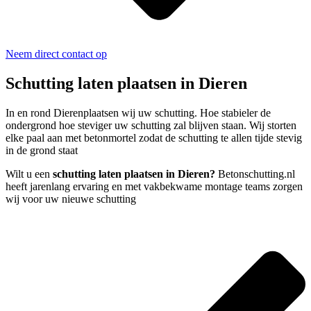
Neem direct contact op
Schutting laten plaatsen in Dieren
In en rond Dierenplaatsen wij uw schutting. Hoe stabieler de
ondergrond hoe steviger uw schutting zal blijven staan. Wij storten
elke paal aan met betonmortel zodat de schutting te allen tijde stevig
in de grond staat
Wilt u een
schutting laten plaatsen in Dieren?
Betonschutting.nl
heeft jarenlang ervaring en met vakbekwame montage teams zorgen
wij voor uw nieuwe schutting