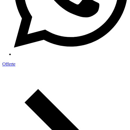
Offerte