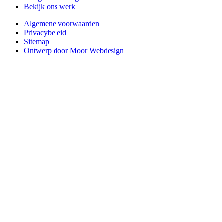
Bekijk ons werk
Algemene voorwaarden
Privacybeleid
Sitemap
Ontwerp door Moor Webdesign