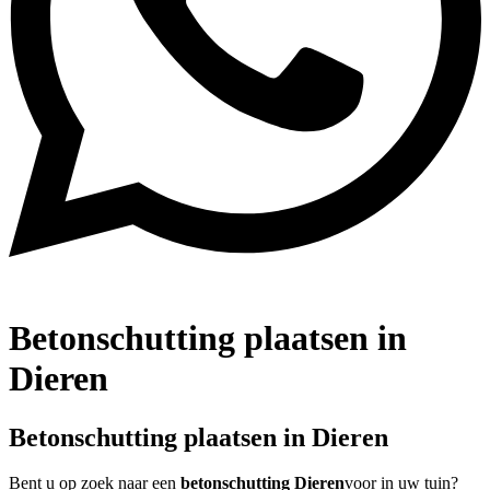
Betonschutting plaatsen in
Dieren
Betonschutting plaatsen in Dieren
Bent u op zoek naar een
betonschutting Dieren
voor in uw tuin?