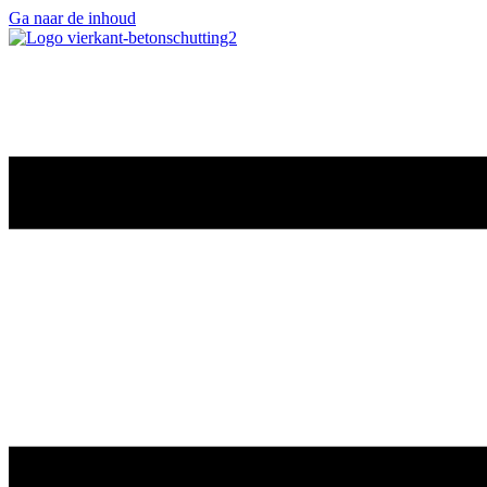
Ga naar de inhoud