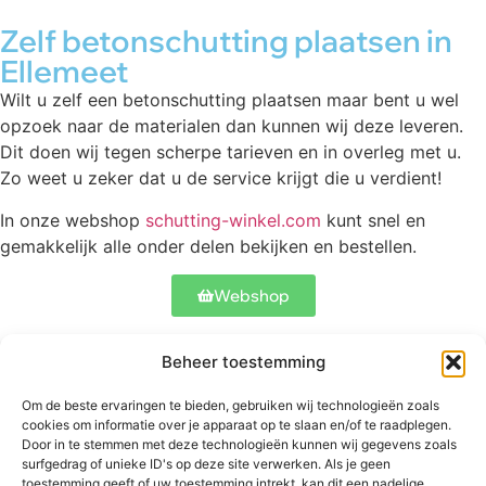
Zelf betonschutting plaatsen in
Ellemeet
Wilt u zelf een betonschutting plaatsen maar bent u wel
opzoek naar de materialen dan kunnen wij deze leveren.
Dit doen wij tegen scherpe tarieven en in overleg met u.
Zo weet u zeker dat u de service krijgt die u verdient!
In onze webshop
schutting-winkel.com
kunt snel en
gemakkelijk alle onder delen bekijken en bestellen.
Webshop
Beheer toestemming
Contact
Onze schuttingen
Meer informatie
Om de beste ervaringen te bieden, gebruiken wij technologieën zoals
Abtstraat 17
Betonschutting
Veelgestelde
cookies om informatie over je apparaat op te slaan en/of te raadplegen.
5504 CH
Standaard
vragen
Door in te stemmen met deze technologieën kunnen wij gegevens zoals
Veldhoven
schutting
surfgedrag of unieke ID's op deze site verwerken. Als je geen
Bekijk ons werk
toestemming geeft of uw toestemming intrekt, kan dit een nadelige
+31 06
Luxe schutting