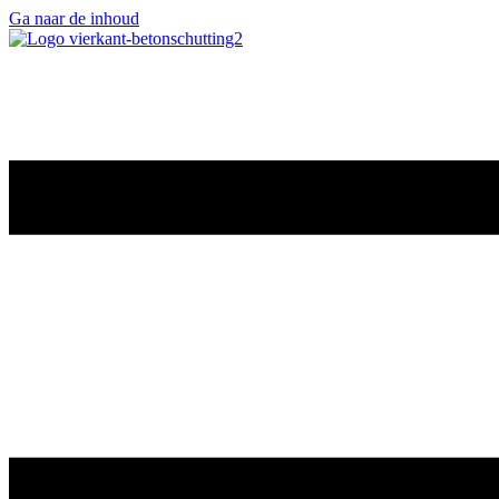
Ga naar de inhoud