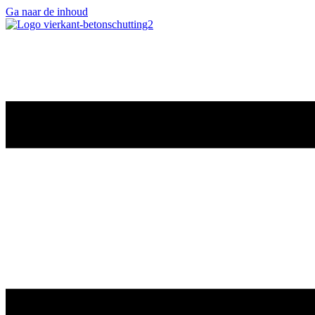
Ga naar de inhoud