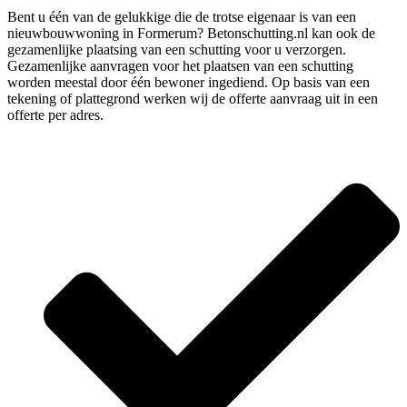
Bent u één van de gelukkige die de trotse eigenaar is van een
nieuwbouwwoning in Formerum? Betonschutting.nl kan ook de
gezamenlijke plaatsing van een schutting voor u verzorgen.
Gezamenlijke aanvragen voor het plaatsen van een schutting
worden meestal door één bewoner ingediend. Op basis van een
tekening of plattegrond werken wij de offerte aanvraag uit in een
offerte per adres.