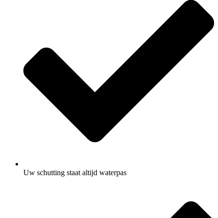
Uw schutting staat altijd waterpas