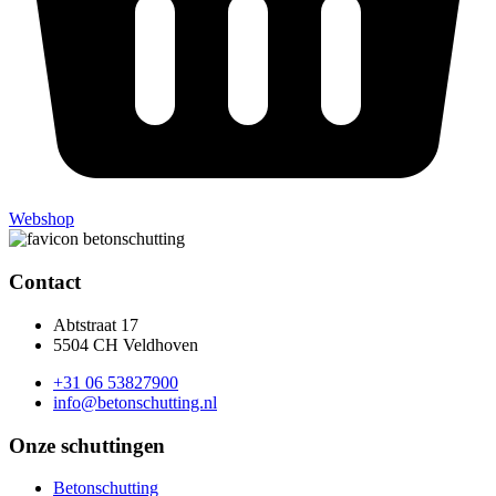
Webshop
Contact
Abtstraat 17
5504 CH Veldhoven
+31 06 53827900
info@betonschutting.nl
Onze schuttingen
Betonschutting