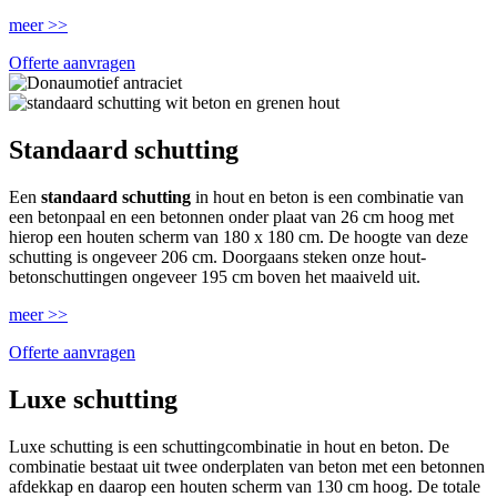
meer >>
Offerte aanvragen
Standaard schutting
Een
standaard schutting
in hout en beton is een combinatie van
een betonpaal en een betonnen onder plaat van 26 cm hoog met
hierop een houten scherm van 180 x 180 cm. De hoogte van deze
schutting is ongeveer 206 cm. Doorgaans steken onze hout-
betonschuttingen ongeveer 195 cm boven het maaiveld uit.
meer >>
Offerte aanvragen
Luxe schutting
Luxe schutting is een schuttingcombinatie in hout en beton. De
combinatie bestaat uit twee onderplaten van beton met een betonnen
afdekkap en daarop een houten scherm van 130 cm hoog. De totale