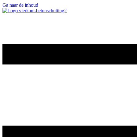
Ga naar de inhoud