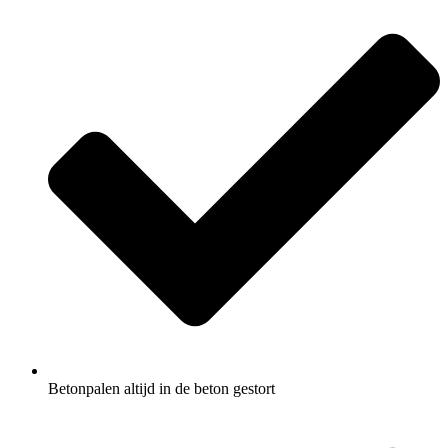
Betonpalen altijd in de beton gestort