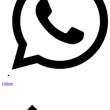
Offerte