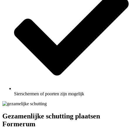
Sierschermen of poorten zijn mogelijk
Gezamenlijke schutting plaatsen
Formerum