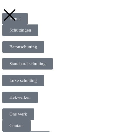
Home
Schuttingen
Betonschutting
Standaard schutting
Luxe schutting
Hekwerken
Ons werk
Contact