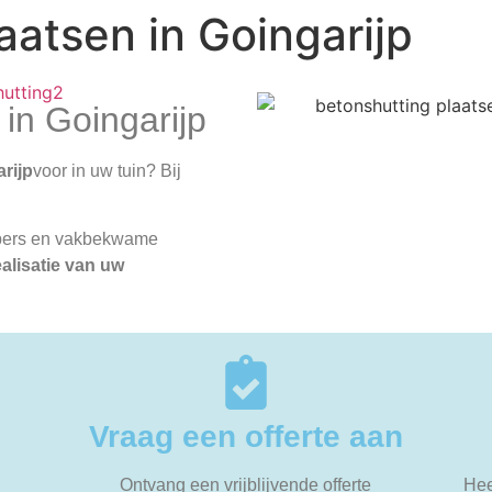
aatsen in Goingarijp
 in Goingarijp
rijp
voor in uw tuin? Bij
opers en vakbekwame
ealisatie van uw
Vraag een offerte aan
Ontvang een vrijblijvende offerte
Hee