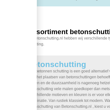
Assortiment betonschutti
Bij betonschutting.nl hebben wij verschillende 
schutting.
Betonschutting
Een betonnen schutting is een goed alternatief
Voor het plaatsen van betonschuttingen behoeft
leggen en de duurzaamheid is nagenoeg hetzel
betonschutting vele malen goedkoper dan mets
verschillende motieven en kleuren is er voor el
combinatie. Van rustiek klassiek tot modern. W
betonschutting van Betonschutting.nl , kiest u 