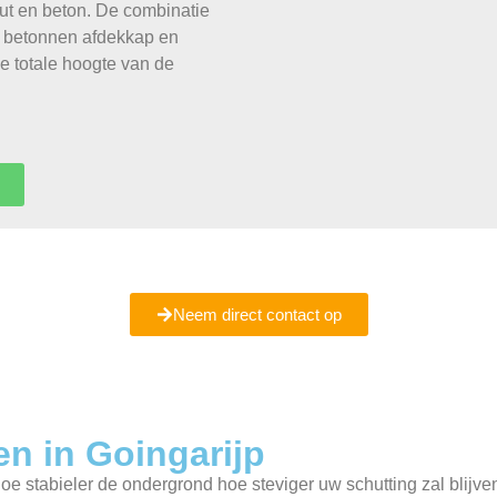
out en beton. De combinatie
n betonnen afdekkap en
 totale hoogte van de
ent u er nog niet helemaal uit of wilt u meer informatie ontvang
Maak een vrijblijvende afspraak met ons bij u in Goingarijp.
Neem direct contact op
en in Goingarijp
oe stabieler de ondergrond hoe steviger uw schutting zal blijve