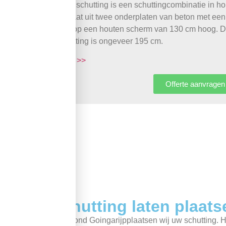
Luxe schutting is een schuttingcombinatie in h
bestaat uit twee onderplaten van beton met ee
daarop een houten scherm van 130 cm hoog. De
schutting is ongeveer 195 cm.
meer >>
Offerte aanvragen
B
Schutting laten plaats
In en rond Goingarijpplaatsen wij uw schutting. H