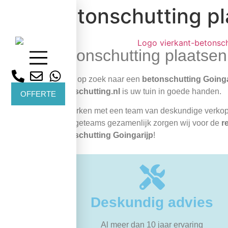
Betonschutting pl
Betonschutting plaatsen
Bent u op zoek naar een
betonschutting Goinga
betonschutting.nl
is uw tuin in goede handen.
OFFERTE
Wij werken met een team van deskundige verk
montageteams gezamenlijk zorgen wij voor de
r
betonschutting Goingarijp
!
Deskundig advies
Al meer dan 10 jaar ervaring