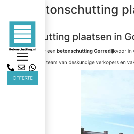
Betonschutting pl
Betonschutting plaatsen in Go
Bent u op zoek naar een
betonschutting Gorredijk
voor in 
Wij werken met een team van deskundige verkopers en v
OFFERTE