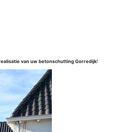
realisatie van uw betonschutting Gorredijk
!