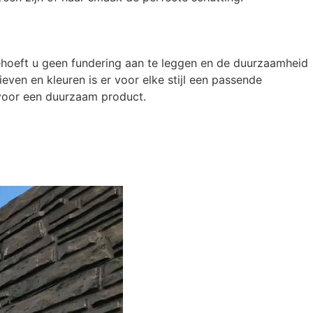
ehoeft u geen fundering aan te leggen en de duurzaamheid
ven en kleuren is er voor elke stijl een passende
u voor een duurzaam product.