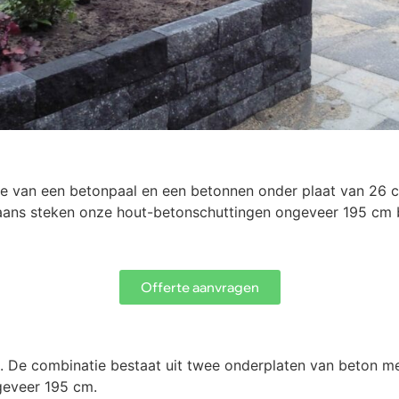
ie van een betonpaal en een betonnen onder plaat van 26
ans steken onze hout-betonschuttingen ongeveer 195 cm b
Offerte aanvragen
on. De combinatie bestaat uit twee onderplaten van beton
geveer 195 cm.