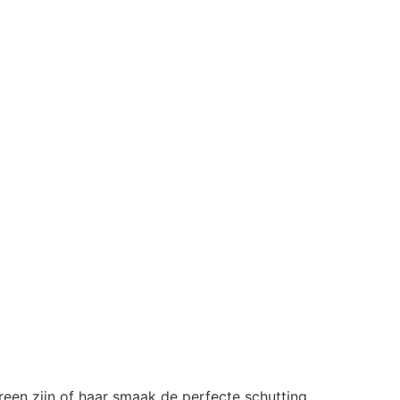
reen zijn of haar smaak de perfecte schutting.