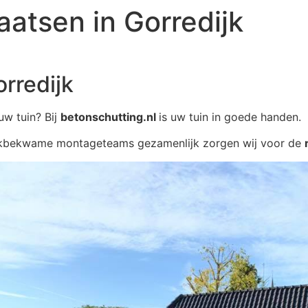
aatsen in Gorredijk
rredijk
uw tuin? Bij
betonschutting.nl
is uw tuin in goede handen.
akbekwame montageteams gezamenlijk zorgen wij voor de