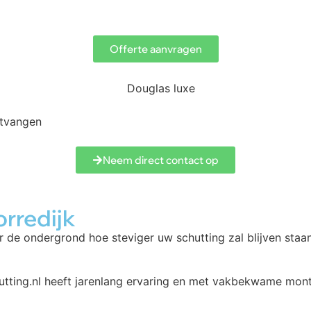
Offerte aanvragen
ntvangen
Neem direct contact op
orredijk
er de ondergrond hoe steviger uw schutting zal blijven sta
utting.nl heeft jarenlang ervaring en met vakbekwame mon