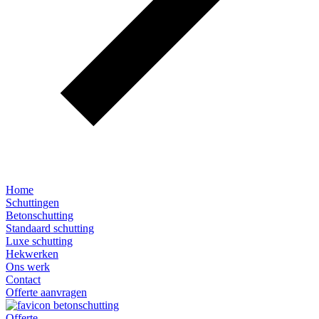
Home
Schuttingen
Betonschutting
Standaard schutting
Luxe schutting
Hekwerken
Ons werk
Contact
Offerte aanvragen
Offerte