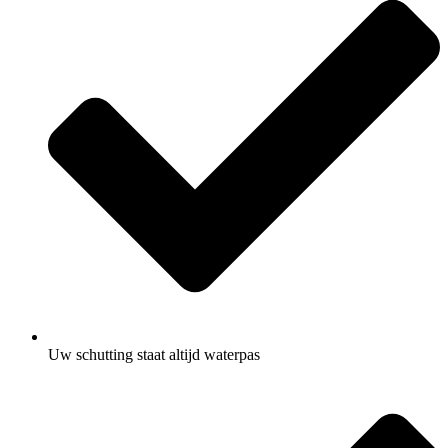
Uw schutting staat altijd waterpas