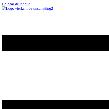
Ga naar de inhoud