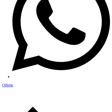
Offerte