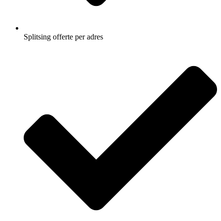
Splitsing offerte per adres