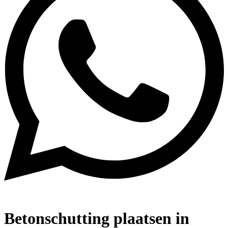
Betonschutting plaatsen in