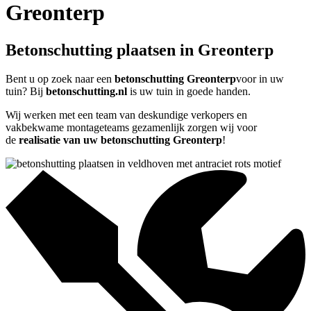
Greonterp
Betonschutting plaatsen in Greonterp
Bent u op zoek naar een
betonschutting Greonterp
voor in uw
tuin? Bij
betonschutting.nl
is uw tuin in goede handen.
Wij werken met een team van deskundige verkopers en
vakbekwame montageteams gezamenlijk zorgen wij voor
de
realisatie van uw betonschutting Greonterp
!