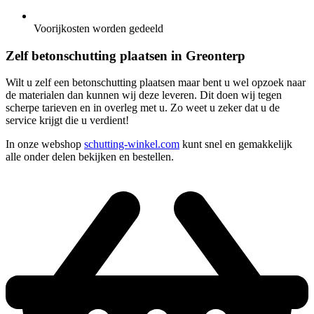
Voorijkosten worden gedeeld
Zelf betonschutting plaatsen in Greonterp
Wilt u zelf een betonschutting plaatsen maar bent u wel opzoek naar
de materialen dan kunnen wij deze leveren. Dit doen wij tegen
scherpe tarieven en in overleg met u. Zo weet u zeker dat u de
service krijgt die u verdient!
In onze webshop
schutting-winkel.com
kunt snel en gemakkelijk
alle onder delen bekijken en bestellen.