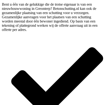
Bent u één van de gelukkige die de trotse eigenaar is van een
nieuwbouwwoning in Greonterp? Betonschutting.nl kan ook de
gezamenlijke plaatsing van een schutting voor u verzorgen.
Gezamenlijke aanvragen voor het plaatsen van een schutting
worden meestal door één bewoner ingediend. Op basis van een
tekening of plattegrond werken wij de offerte aanvraag uit in een
offerte per adres.