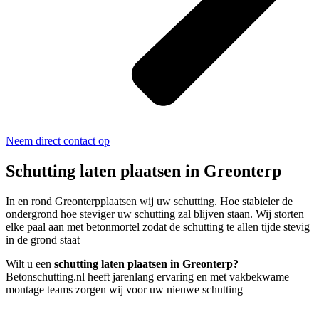
Neem direct contact op
Schutting laten plaatsen in Greonterp
In en rond Greonterpplaatsen wij uw schutting. Hoe stabieler de
ondergrond hoe steviger uw schutting zal blijven staan. Wij storten
elke paal aan met betonmortel zodat de schutting te allen tijde stevig
in de grond staat
Wilt u een
schutting laten plaatsen in Greonterp?
Betonschutting.nl heeft jarenlang ervaring en met vakbekwame
montage teams zorgen wij voor uw nieuwe schutting