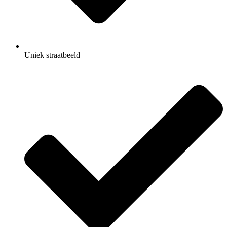
Uniek straatbeeld