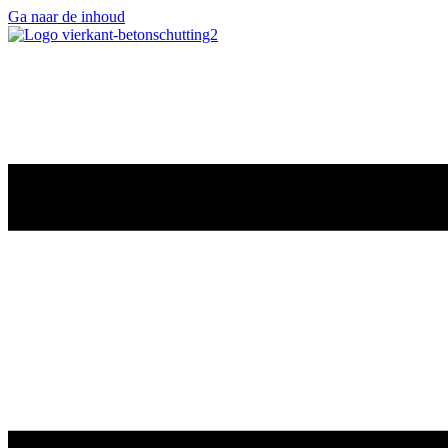
Ga naar de inhoud