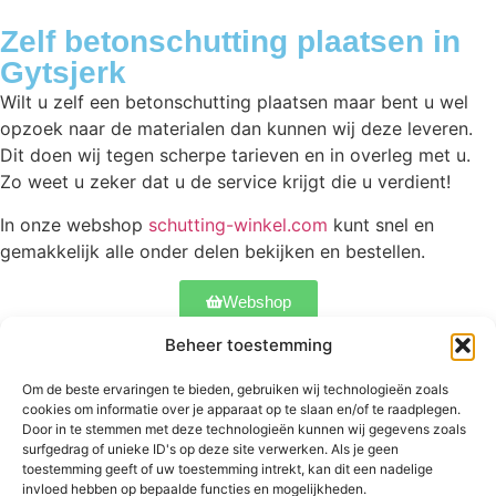
Zelf betonschutting plaatsen in
Gytsjerk
Wilt u zelf een betonschutting plaatsen maar bent u wel
opzoek naar de materialen dan kunnen wij deze leveren.
Dit doen wij tegen scherpe tarieven en in overleg met u.
Zo weet u zeker dat u de service krijgt die u verdient!
In onze webshop
schutting-winkel.com
kunt snel en
gemakkelijk alle onder delen bekijken en bestellen.
Webshop
Beheer toestemming
Om de beste ervaringen te bieden, gebruiken wij technologieën zoals
Contact
Onze schuttingen
Meer informatie
cookies om informatie over je apparaat op te slaan en/of te raadplegen.
Abtstraat 17
Betonschutting
Veelgestelde vragen
Door in te stemmen met deze technologieën kunnen wij gegevens zoals
5504 CH
Standaard schutting
surfgedrag of unieke ID's op deze site verwerken. Als je geen
Bekijk ons werk
toestemming geeft of uw toestemming intrekt, kan dit een nadelige
Veldhoven
Luxe schutting
invloed hebben op bepaalde functies en mogelijkheden.
+31 06
Hekwerken