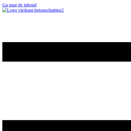
Ga naar de inhoud