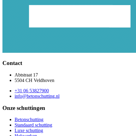
Contact
Abtstraat 17
5504 CH Veldhoven
+31 06 53827900
info@betonschutting.nl
Onze schuttingen
Betonschutting
Standaard schutting
Luxe schutting
Hekwerken