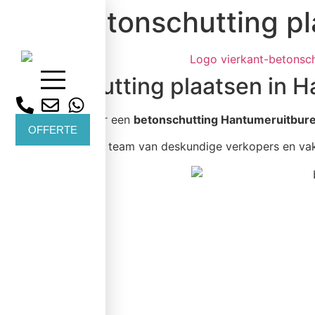
Betonschutting p
Betonschutting plaatsen in 
Bent u op zoek naar een
betonschutting Hantumeruitbur
OFFERTE
Wij werken met een team van deskundige verkopers en v