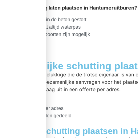
Wilt u een
schutting laten plaatsen in Hantumeruitburen
Betonpalen altijd in de beton gestort
Uw schutting staat altijd waterpas
Sierschermen of poorten zijn mogelijk
Gezamenlijke schutting plaa
Bent u één van de gelukkige die de trotse eigenaar is va
voor u verzorgen. Gezamenlijke aanvragen voor het plaats
wij de offerte aanvraag uit in een offerte per adres.
Uniek straatbeeld
Splitsing offerte per adres
Voorijkosten worden gedeeld
Zelf betonschutting plaatsen in 