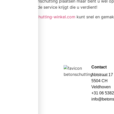
Wilt u zelf een betonschutting plaatsen maar bent u wel op
weet u zeker dat u de service krijgt die u verdient!
In onze webshop
schutting-winkel.com
kunt snel en gemakk
Contact
Abtstraat 17
5504 CH
Veldhoven
+31 06 538
info@betons