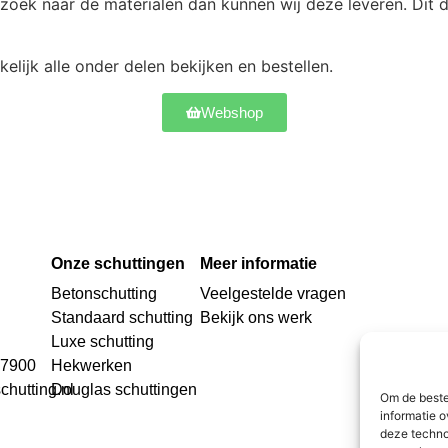
zoek naar de materialen dan kunnen wij deze leveren. Dit d
elijk alle onder delen bekijken en bestellen.
Webshop
Onze schuttingen
Meer informatie
Betonschutting
Veelgestelde vragen
Standaard schutting
Bekijk ons werk
Luxe schutting
27900
Hekwerken
chutting.nl
Douglas schuttingen
Om de beste
informatie o
deze techno