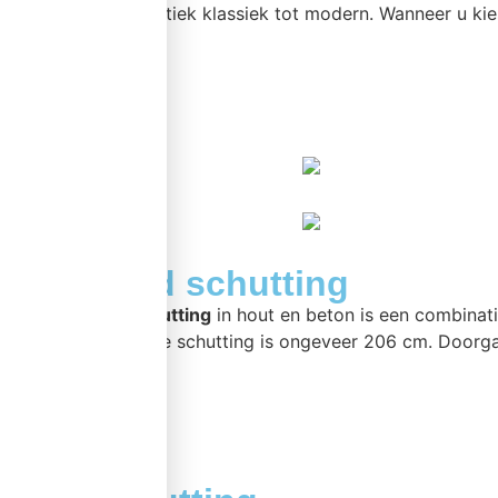
combinatie. Van rustiek klassiek tot modern. Wanneer u ki
meer >>
Standaard schutting
Een
standaard schutting
in hout en beton is een combinat
De hoogte van deze schutting is ongeveer 206 cm. Doorga
meer >>