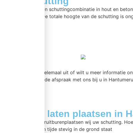
Luxe schutting
Luxe schutting is een schuttingcombinatie in hout en bet
van 130 cm hoog. De totale hoogte van de schutting is on
meer >>
Bent u er nog niet helemaal uit of wilt u meer informatie o
Maak een vrijblijvende afspraak met ons bij u in Hantumeru
Schutting laten plaatsen in 
In en rond Hantumeruitburenplaatsen wij uw schutting. Hoe 
de schutting te allen tijde stevig in de grond staat