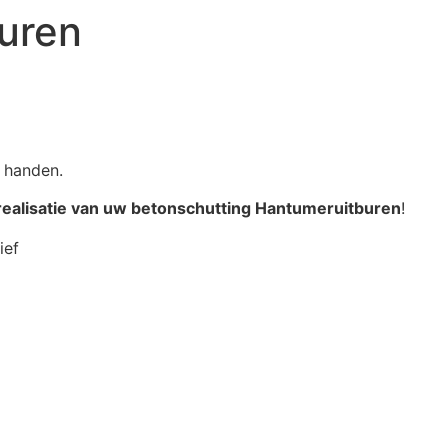
buren
e handen.
realisatie van uw betonschutting Hantumeruitburen
!