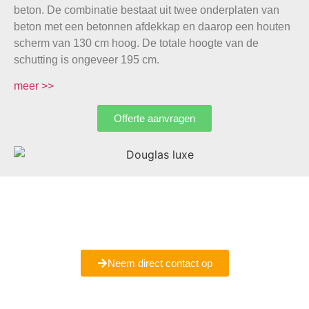
beton. De combinatie bestaat uit twee onderplaten van
beton met een betonnen afdekkap en daarop een houten
scherm van 130 cm hoog. De totale hoogte van de
schutting is ongeveer 195 cm.
meer >>
Offerte aanvragen
Bent u er nog niet helemaal uit of wilt u meer informatie
ontvangen
Maak een vrijblijvende afspraak met ons bij u in
Hardinxveld-Giessendam.
Neem direct contact op