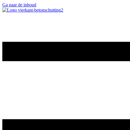
Ga naar de inhoud