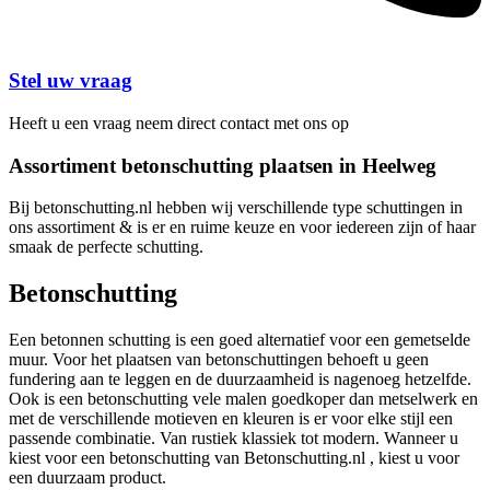
Stel uw vraag
Heeft u een vraag neem direct contact met ons op
Assortiment betonschutting plaatsen in Heelweg
Bij betonschutting.nl hebben wij verschillende type schuttingen in
ons assortiment & is er en ruime keuze en voor iedereen zijn of haar
smaak de perfecte schutting.
Betonschutting
Een betonnen schutting is een goed alternatief voor een gemetselde
muur. Voor het plaatsen van betonschuttingen behoeft u geen
fundering aan te leggen en de duurzaamheid is nagenoeg hetzelfde.
Ook is een betonschutting vele malen goedkoper dan metselwerk en
met de verschillende motieven en kleuren is er voor elke stijl een
passende combinatie. Van rustiek klassiek tot modern. Wanneer u
kiest voor een betonschutting van Betonschutting.nl , kiest u voor
een duurzaam product.