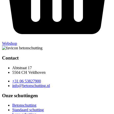
Webshop
Contact
Abtstraat 17
5504 CH Veldhoven
+31 06 53827900
info@betonschutting.nl
Onze schuttingen
Betonschutting
Standaard schutting