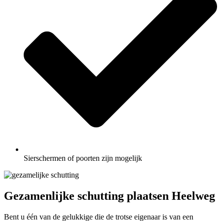
Sierschermen of poorten zijn mogelijk
Gezamenlijke schutting plaatsen Heelweg
Bent u één van de gelukkige die de trotse eigenaar is van een