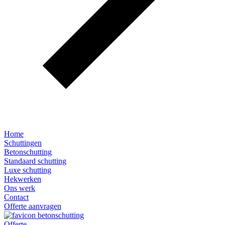
Home
Schuttingen
Betonschutting
Standaard schutting
Luxe schutting
Hekwerken
Ons werk
Contact
Offerte aanvragen
Offerte