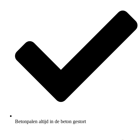
Betonpalen altijd in de beton gestort