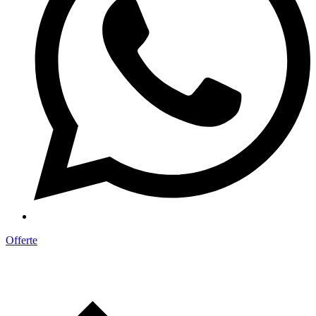
Offerte