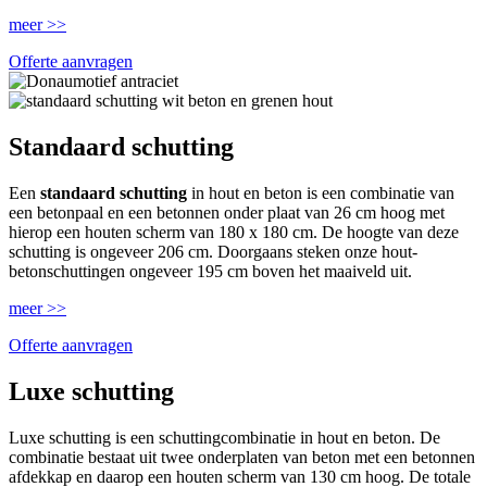
meer >>
Offerte aanvragen
Standaard schutting
Een
standaard schutting
in hout en beton is een combinatie van
een betonpaal en een betonnen onder plaat van 26 cm hoog met
hierop een houten scherm van 180 x 180 cm. De hoogte van deze
schutting is ongeveer 206 cm. Doorgaans steken onze hout-
betonschuttingen ongeveer 195 cm boven het maaiveld uit.
meer >>
Offerte aanvragen
Luxe schutting
Luxe schutting is een schuttingcombinatie in hout en beton. De
combinatie bestaat uit twee onderplaten van beton met een betonnen
afdekkap en daarop een houten scherm van 130 cm hoog. De totale