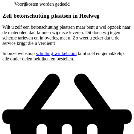
Voorijkosten worden gedeeld
Zelf betonschutting plaatsen in Heelweg
Wilt u zelf een betonschutting plaatsen maar bent u wel opzoek naar
de materialen dan kunnen wij deze leveren. Dit doen wij tegen
scherpe tarieven en in overleg met u. Zo weet u zeker dat u de
service krijgt die u verdient!
In onze webshop
schutting-winkel.com
kunt snel en gemakkelijk
alle onder delen bekijken en bestellen.