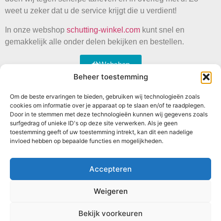
weet u zeker dat u de service krijgt die u verdient!
In onze webshop
schutting-winkel.com
kunt snel en
gemakkelijk alle onder delen bekijken en bestellen.
Webshop
Beheer toestemming
Om de beste ervaringen te bieden, gebruiken wij technologieën zoals
Contact
Onze schuttingen
Meer informatie
cookies om informatie over je apparaat op te slaan en/of te raadplegen.
Abtstraat 17
Betonschutting
Veelgestelde vragen
Door in te stemmen met deze technologieën kunnen wij gegevens zoals
5504 CH
Standaard schutting
surfgedrag of unieke ID's op deze site verwerken. Als je geen
Bekijk ons werk
toestemming geeft of uw toestemming intrekt, kan dit een nadelige
Veldhoven
Luxe schutting
invloed hebben op bepaalde functies en mogelijkheden.
+31 06
Hekwerken
53827900
Douglas schuttingen
info@betonschutting.nl
Accepteren
Weigeren
Algemene voorwaarden
Privacybeleid
Sitemap
Bekijk voorkeuren
Ontwerp door Moor Webdesign