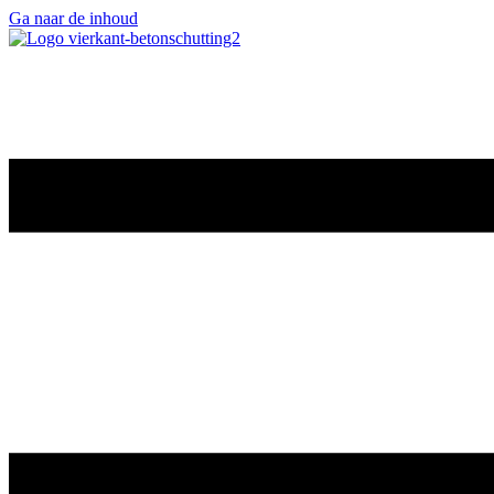
Ga naar de inhoud