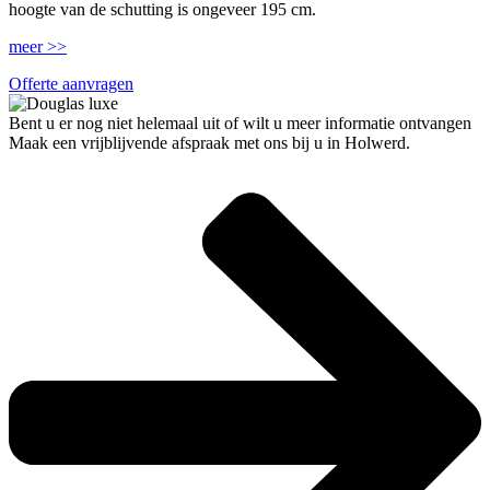
hoogte van de schutting is ongeveer 195 cm.
meer >>
Offerte aanvragen
Bent u er nog niet helemaal uit of wilt u meer informatie ontvangen
Maak een vrijblijvende afspraak met ons bij u in Holwerd.