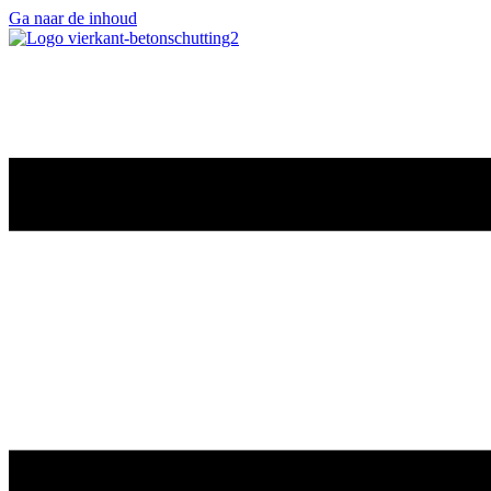
Ga naar de inhoud