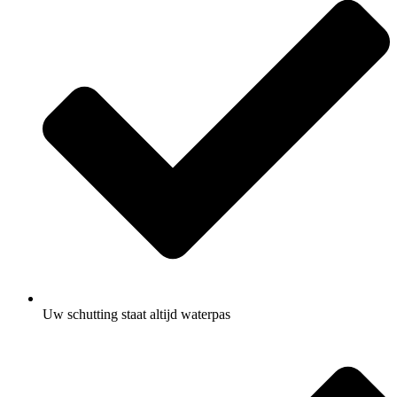
Uw schutting staat altijd waterpas