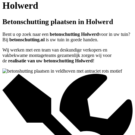
Holwerd
Betonschutting plaatsen in Holwerd
Bent u op zoek naar een
betonschutting Holwerd
voor in uw tuin?
Bij
betonschutting.nl
is uw tuin in goede handen.
Wij werken met een team van deskundige verkopers en
vakbekwame montageteams gezamenlijk zorgen wij voor
de
realisatie van uw betonschutting Holwerd
!