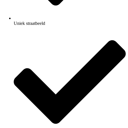
Uniek straatbeeld