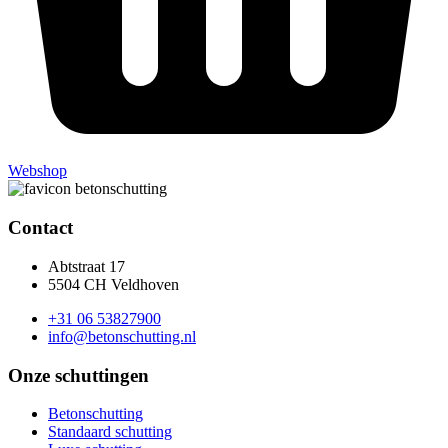
Webshop
Contact
Abtstraat 17
5504 CH Veldhoven
+31 06 53827900
info@betonschutting.nl
Onze schuttingen
Betonschutting
Standaard schutting