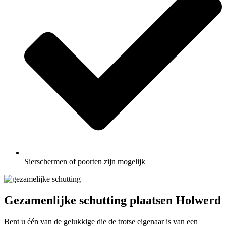
Sierschermen of poorten zijn mogelijk
Gezamenlijke schutting plaatsen Holwerd
Bent u één van de gelukkige die de trotse eigenaar is van een