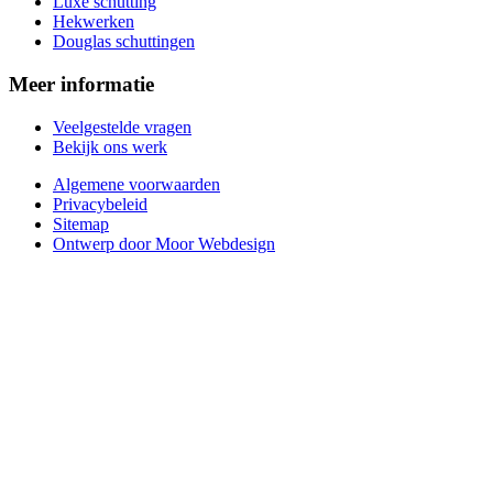
Luxe schutting
Hekwerken
Douglas schuttingen
Meer informatie
Veelgestelde vragen
Bekijk ons werk
Algemene voorwaarden
Privacybeleid
Sitemap
Ontwerp door Moor Webdesign