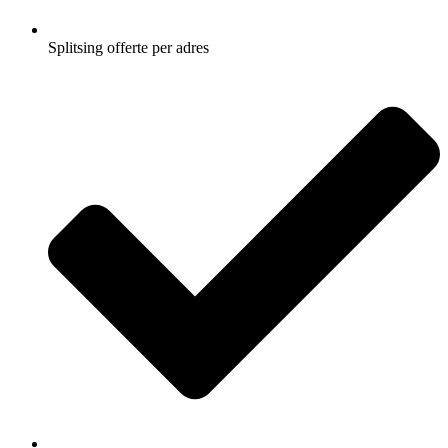
Splitsing offerte per adres