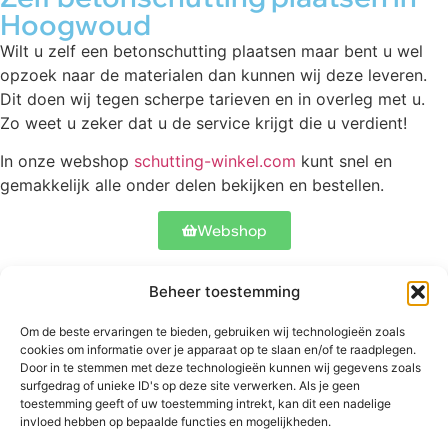
Hoogwoud
Wilt u zelf een betonschutting plaatsen maar bent u wel
opzoek naar de materialen dan kunnen wij deze leveren.
Dit doen wij tegen scherpe tarieven en in overleg met u.
Zo weet u zeker dat u de service krijgt die u verdient!
In onze webshop
schutting-winkel.com
kunt snel en
gemakkelijk alle onder delen bekijken en bestellen.
Webshop
Beheer toestemming
Contact
Onze schuttingen
Meer informatie
Om de beste ervaringen te bieden, gebruiken wij technologieën zoals
Abtstraat 17
Betonschutting
Veelgestelde
cookies om informatie over je apparaat op te slaan en/of te raadplegen.
5504 CH
Standaard
vragen
Door in te stemmen met deze technologieën kunnen wij gegevens zoals
Veldhoven
schutting
surfgedrag of unieke ID's op deze site verwerken. Als je geen
Bekijk ons werk
toestemming geeft of uw toestemming intrekt, kan dit een nadelige
+31 06
Luxe schutting
invloed hebben op bepaalde functies en mogelijkheden.
53827900
Hekwerken