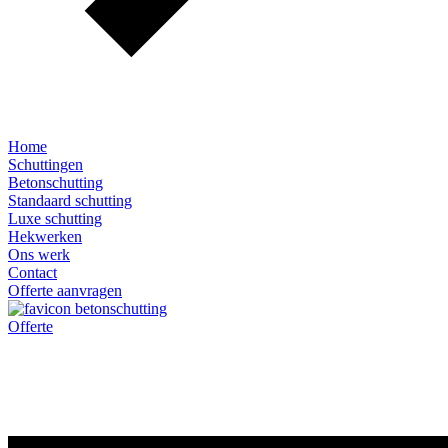
Home
Schuttingen
Betonschutting
Standaard schutting
Luxe schutting
Hekwerken
Ons werk
Contact
Offerte aanvragen
Offerte