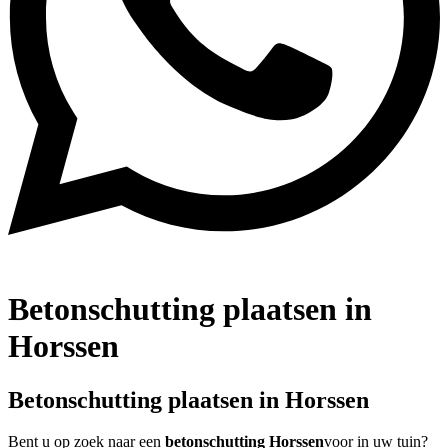
Betonschutting plaatsen in
Horssen
Betonschutting plaatsen in Horssen
Bent u op zoek naar een
betonschutting Horssen
voor in uw tuin?