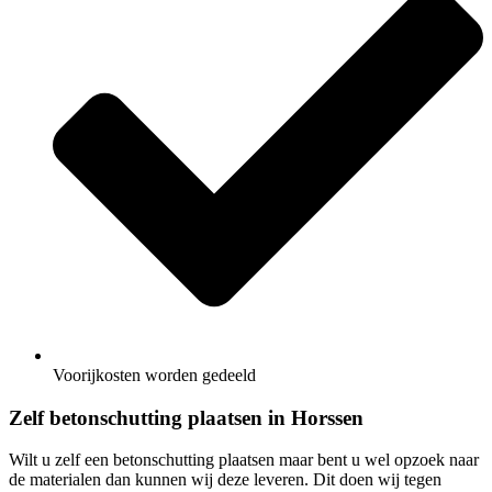
Voorijkosten worden gedeeld
Zelf betonschutting plaatsen in Horssen
Wilt u zelf een betonschutting plaatsen maar bent u wel opzoek naar
de materialen dan kunnen wij deze leveren. Dit doen wij tegen