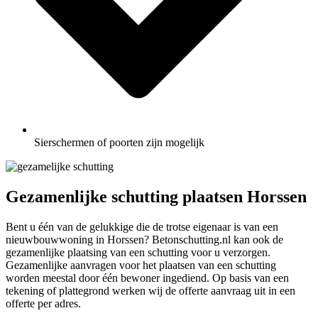
Sierschermen of poorten zijn mogelijk
Gezamenlijke schutting plaatsen Horssen
Bent u één van de gelukkige die de trotse eigenaar is van een
nieuwbouwwoning in Horssen? Betonschutting.nl kan ook de
gezamenlijke plaatsing van een schutting voor u verzorgen.
Gezamenlijke aanvragen voor het plaatsen van een schutting
worden meestal door één bewoner ingediend. Op basis van een
tekening of plattegrond werken wij de offerte aanvraag uit in een
offerte per adres.