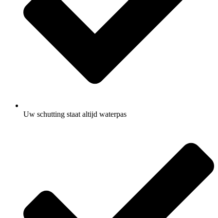
Uw schutting staat altijd waterpas