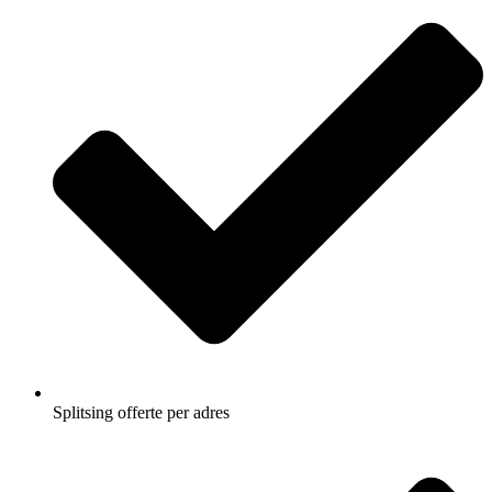
Splitsing offerte per adres