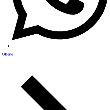
Offerte