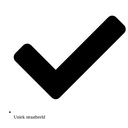
Uniek straatbeeld