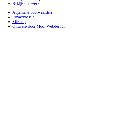
Bekijk ons werk
Algemene voorwaarden
Privacybeleid
Sitemap
Ontwerp door Moor Webdesign