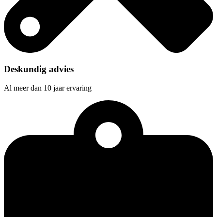
Deskundig advies
Al meer dan 10 jaar ervaring