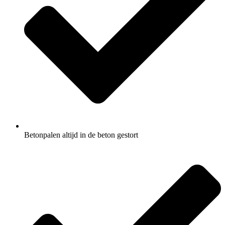
Betonpalen altijd in de beton gestort