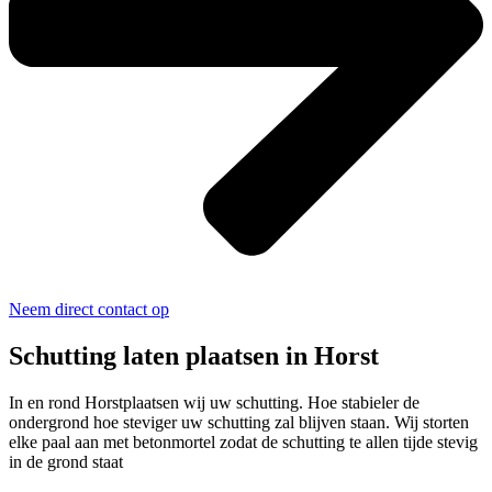
Neem direct contact op
Schutting laten plaatsen in Horst
In en rond Horstplaatsen wij uw schutting. Hoe stabieler de
ondergrond hoe steviger uw schutting zal blijven staan. Wij storten
elke paal aan met betonmortel zodat de schutting te allen tijde stevig
in de grond staat