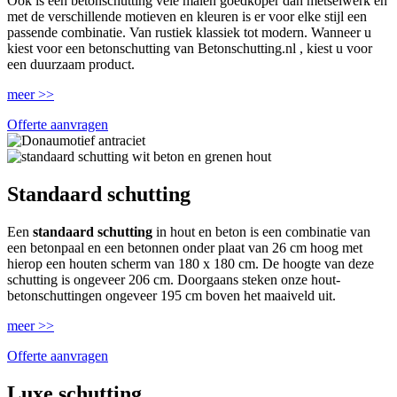
Ook is een betonschutting vele malen goedkoper dan metselwerk en
met de verschillende motieven en kleuren is er voor elke stijl een
passende combinatie. Van rustiek klassiek tot modern. Wanneer u
kiest voor een betonschutting van Betonschutting.nl , kiest u voor
een duurzaam product.
meer >>
Offerte aanvragen
Standaard schutting
Een
standaard schutting
in hout en beton is een combinatie van
een betonpaal en een betonnen onder plaat van 26 cm hoog met
hierop een houten scherm van 180 x 180 cm. De hoogte van deze
schutting is ongeveer 206 cm. Doorgaans steken onze hout-
betonschuttingen ongeveer 195 cm boven het maaiveld uit.
meer >>
Offerte aanvragen
Luxe schutting