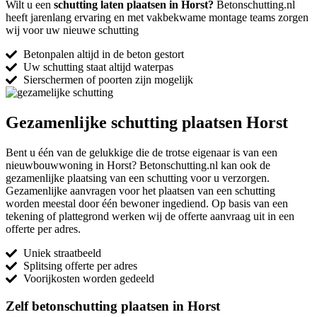
Wilt u een
schutting laten plaatsen in Horst?
Betonschutting.nl
heeft jarenlang ervaring en met vakbekwame montage teams zorgen
wij voor uw nieuwe schutting
Betonpalen altijd in de beton gestort
Uw schutting staat altijd waterpas
Sierschermen of poorten zijn mogelijk
Gezamenlijke schutting plaatsen Horst
Bent u één van de gelukkige die de trotse eigenaar is van een
nieuwbouwwoning in Horst? Betonschutting.nl kan ook de
gezamenlijke plaatsing van een schutting voor u verzorgen.
Gezamenlijke aanvragen voor het plaatsen van een schutting
worden meestal door één bewoner ingediend. Op basis van een
tekening of plattegrond werken wij de offerte aanvraag uit in een
offerte per adres.
Uniek straatbeeld
Splitsing offerte per adres
Voorijkosten worden gedeeld
Zelf betonschutting plaatsen in Horst