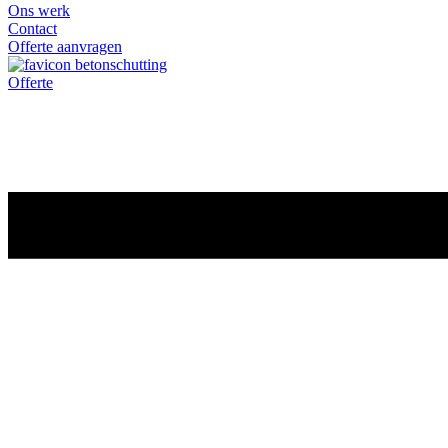
Ons werk
Contact
Offerte aanvragen
Offerte