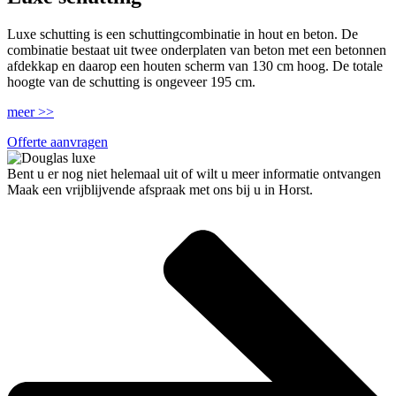
Luxe schutting is een schuttingcombinatie in hout en beton. De
combinatie bestaat uit twee onderplaten van beton met een betonnen
afdekkap en daarop een houten scherm van 130 cm hoog. De totale
hoogte van de schutting is ongeveer 195 cm.
meer >>
Offerte aanvragen
Bent u er nog niet helemaal uit of wilt u meer informatie ontvangen
Maak een vrijblijvende afspraak met ons bij u in Horst.