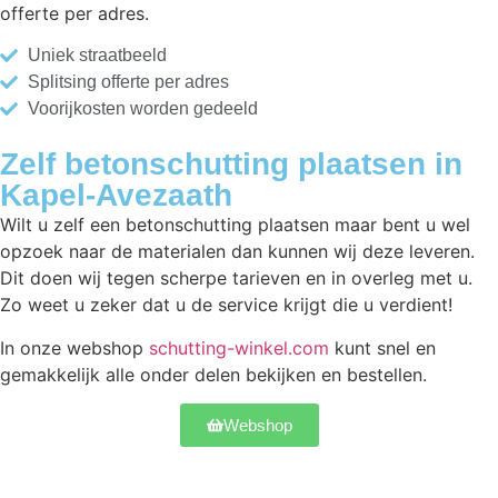
offerte per adres.
Uniek straatbeeld
Splitsing offerte per adres
Voorijkosten worden gedeeld
Zelf betonschutting plaatsen in
Kapel-Avezaath
Wilt u zelf een betonschutting plaatsen maar bent u wel
opzoek naar de materialen dan kunnen wij deze leveren.
Dit doen wij tegen scherpe tarieven en in overleg met u.
Zo weet u zeker dat u de service krijgt die u verdient!
In onze webshop
schutting-winkel.com
kunt snel en
gemakkelijk alle onder delen bekijken en bestellen.
Webshop