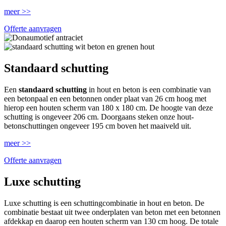
meer >>
Offerte aanvragen
Standaard schutting
Een
standaard schutting
in hout en beton is een combinatie van
een betonpaal en een betonnen onder plaat van 26 cm hoog met
hierop een houten scherm van 180 x 180 cm. De hoogte van deze
schutting is ongeveer 206 cm. Doorgaans steken onze hout-
betonschuttingen ongeveer 195 cm boven het maaiveld uit.
meer >>
Offerte aanvragen
Luxe schutting
Luxe schutting is een schuttingcombinatie in hout en beton. De
combinatie bestaat uit twee onderplaten van beton met een betonnen
afdekkap en daarop een houten scherm van 130 cm hoog. De totale