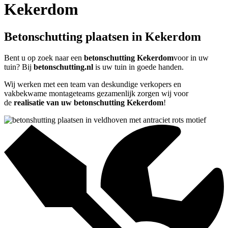
Kekerdom
Betonschutting plaatsen in Kekerdom
Bent u op zoek naar een
betonschutting Kekerdom
voor in uw
tuin? Bij
betonschutting.nl
is uw tuin in goede handen.
Wij werken met een team van deskundige verkopers en
vakbekwame montageteams gezamenlijk zorgen wij voor
de
realisatie van uw betonschutting Kekerdom
!