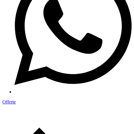
Offerte