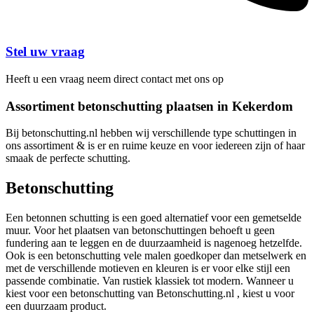
Stel uw vraag
Heeft u een vraag neem direct contact met ons op
Assortiment betonschutting plaatsen in Kekerdom
Bij betonschutting.nl hebben wij verschillende type schuttingen in
ons assortiment & is er en ruime keuze en voor iedereen zijn of haar
smaak de perfecte schutting.
Betonschutting
Een betonnen schutting is een goed alternatief voor een gemetselde
muur. Voor het plaatsen van betonschuttingen behoeft u geen
fundering aan te leggen en de duurzaamheid is nagenoeg hetzelfde.
Ook is een betonschutting vele malen goedkoper dan metselwerk en
met de verschillende motieven en kleuren is er voor elke stijl een
passende combinatie. Van rustiek klassiek tot modern. Wanneer u
kiest voor een betonschutting van Betonschutting.nl , kiest u voor
een duurzaam product.