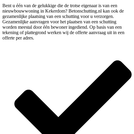
Bent u één van de gelukkige die de trotse eigenaar is van een
nieuwbouwwoning in Kekerdom? Betonschutting.nl kan ook de
gezamenlijke plaatsing van een schutting voor u verzorgen.
Gezamenlijke aanvragen voor het plaatsen van een schutting
worden meestal door één bewoner ingediend. Op basis van een
tekening of plattegrond werken wij de offerte aanvraag uit in een
offerte per adres.