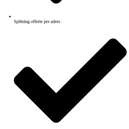
Splitsing offerte per adres