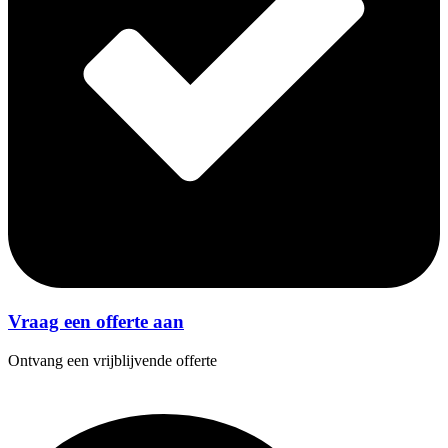
Vraag een offerte aan
Ontvang een vrijblijvende offerte