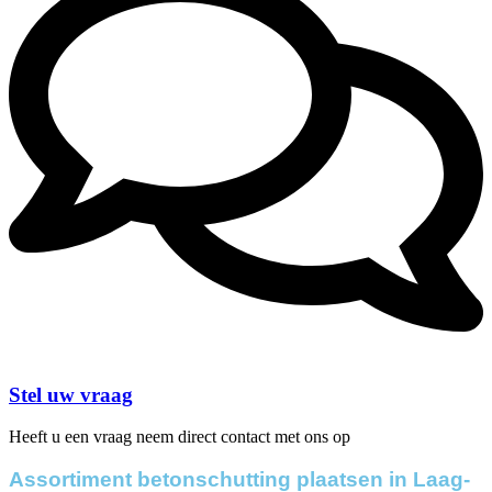
Stel uw vraag
Heeft u een vraag neem direct contact met ons op
Assortiment betonschutting plaatsen in Laag-