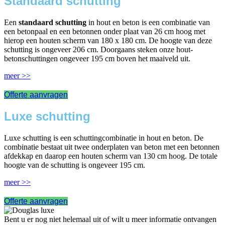
Standaard schutting
Een
standaard schutting
in hout en beton is een combinatie van
een betonpaal en een betonnen onder plaat van 26 cm hoog met
hierop een houten scherm van 180 x 180 cm. De hoogte van deze
schutting is ongeveer 206 cm. Doorgaans steken onze hout-
betonschuttingen ongeveer 195 cm boven het maaiveld uit.
meer >>
Offerte aanvragen
Luxe schutting
Luxe schutting is een schuttingcombinatie in hout en beton. De
combinatie bestaat uit twee onderplaten van beton met een betonnen
afdekkap en daarop een houten scherm van 130 cm hoog. De totale
hoogte van de schutting is ongeveer 195 cm.
meer >>
Offerte aanvragen
Bent u er nog niet helemaal uit of wilt u meer informatie ontvangen