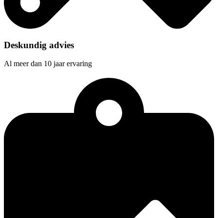
Deskundig advies
Al meer dan 10 jaar ervaring