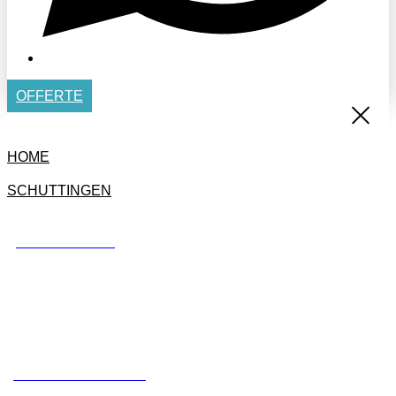
OFFERTE
HOME
SCHUTTINGEN
BETONSCHUTTING
STANDAARD SCHUTTING