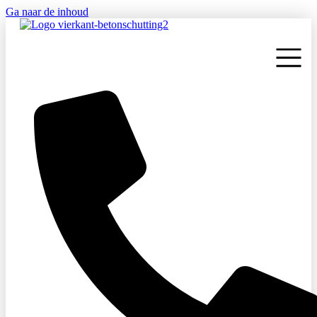
Ga naar de inhoud