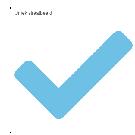
Uniek straatbeeld