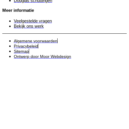
Douglas schuttingen
Meer informatie
Veelgestelde vragen
Bekijk ons werk
Algemene voorwaarden
Privacybeleid
Sitemap
Ontwerp door Moor Webdesign