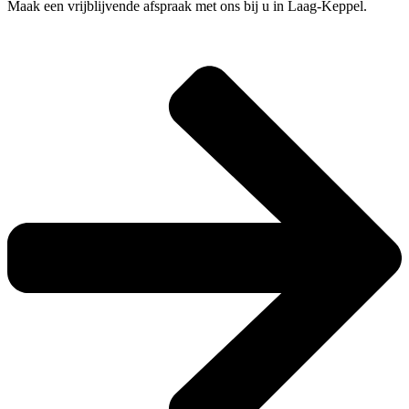
Maak een vrijblijvende afspraak met ons bij u in Laag-Keppel.