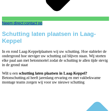
Neem direct contact op
Schutting laten plaatsen in Laag-
Keppel
In en rond Laag-Keppelplaatsen wij uw schutting. Hoe stabieler de
ondergrond hoe steviger uw schutting zal blijven staan. Wij storten
elke paal aan met betonmortel zodat de schutting te allen tijde stevig
in de grond staat
Wilt u een
schutting laten plaatsen in Laag-Keppel?
Betonschutting.nl heeft jarenlang ervaring en met vakbekwame
montage teams zorgen wij voor uw nieuwe schutting