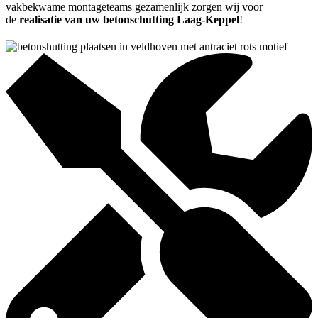
vakbekwame montageteams gezamenlijk zorgen wij voor
de
realisatie van uw betonschutting Laag-Keppel
!