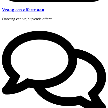
Vraag een offerte aan
Ontvang een vrijblijvende offerte