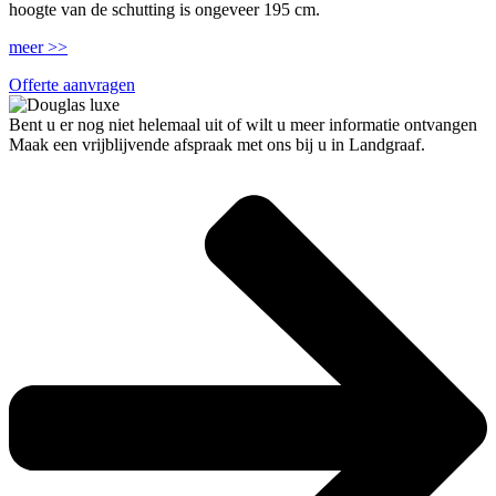
hoogte van de schutting is ongeveer 195 cm.
meer >>
Offerte aanvragen
Bent u er nog niet helemaal uit of wilt u meer informatie ontvangen
Maak een vrijblijvende afspraak met ons bij u in Landgraaf.