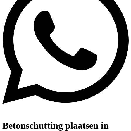
Betonschutting plaatsen in