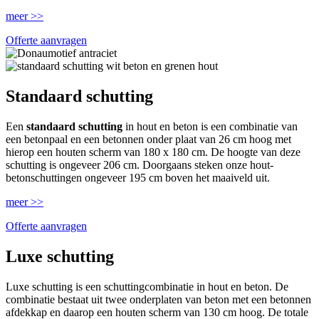
meer >>
Offerte aanvragen
Standaard schutting
Een
standaard schutting
in hout en beton is een combinatie van
een betonpaal en een betonnen onder plaat van 26 cm hoog met
hierop een houten scherm van 180 x 180 cm. De hoogte van deze
schutting is ongeveer 206 cm. Doorgaans steken onze hout-
betonschuttingen ongeveer 195 cm boven het maaiveld uit.
meer >>
Offerte aanvragen
Luxe schutting
Luxe schutting is een schuttingcombinatie in hout en beton. De
combinatie bestaat uit twee onderplaten van beton met een betonnen
afdekkap en daarop een houten scherm van 130 cm hoog. De totale