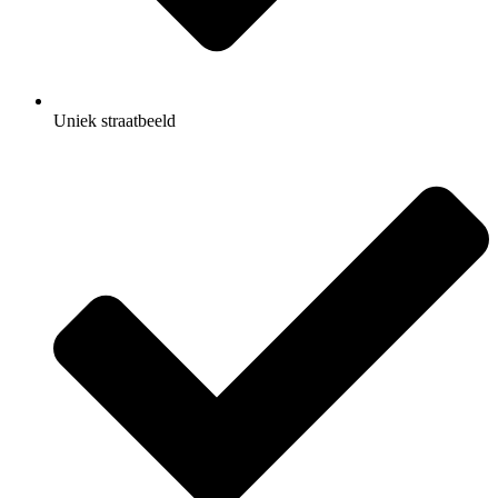
Uniek straatbeeld