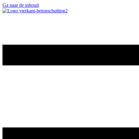
Ga naar de inhoud