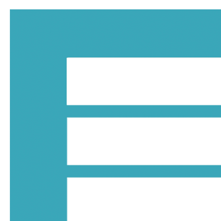
Ga
naar
de
inhoud