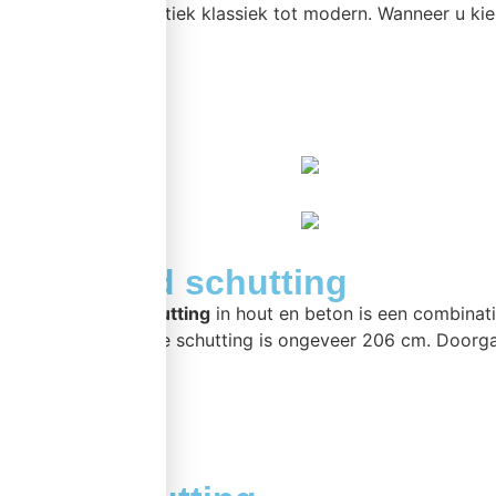
combinatie. Van rustiek klassiek tot modern. Wanneer u ki
meer >>
Standaard schutting
Een
standaard schutting
in hout en beton is een combinat
De hoogte van deze schutting is ongeveer 206 cm. Doorga
meer >>