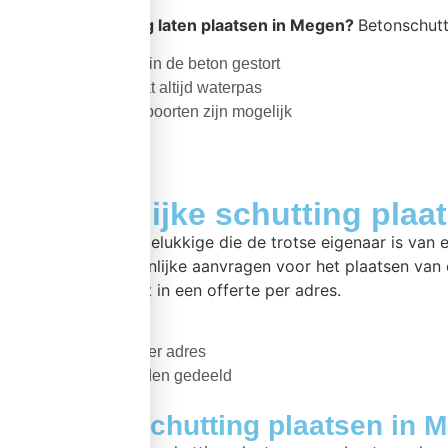
Wilt u een
schutting laten plaatsen in Megen?
Betonschutt
Betonpalen altijd in de beton gestort
Uw schutting staat altijd waterpas
Sierschermen of poorten zijn mogelijk
Gezamenlijke schutting pla
Bent u één van de gelukkige die de trotse eigenaar is va
verzorgen. Gezamenlijke aanvragen voor het plaatsen van 
offerte aanvraag uit in een offerte per adres.
Uniek straatbeeld
Splitsing offerte per adres
Voorijkosten worden gedeeld
Zelf betonschutting plaatsen in 