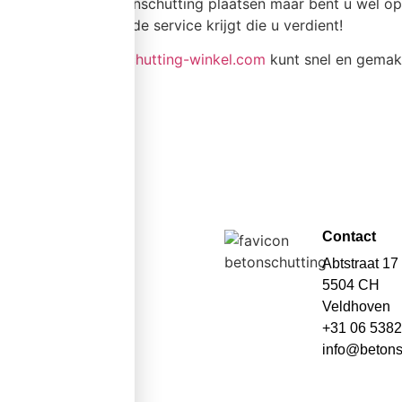
Wilt u zelf een betonschutting plaatsen maar bent u wel op
weet u zeker dat u de service krijgt die u verdient!
In onze webshop
schutting-winkel.com
kunt snel en gemakk
Contact
Abtstraat 17
5504 CH
Veldhoven
+31 06 538
info@betons