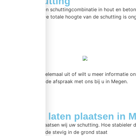
Luxe schutting
Luxe schutting is een schuttingcombinatie in hout en bet
van 130 cm hoog. De totale hoogte van de schutting is on
meer >>
Bent u er nog niet helemaal uit of wilt u meer informatie o
Maak een vrijblijvende afspraak met ons bij u in Megen.
Schutting laten plaatsen in 
In en rond Megenplaatsen wij uw schutting. Hoe stabieler 
schutting te allen tijde stevig in de grond staat