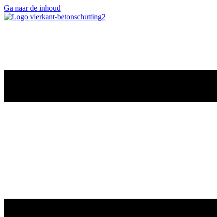
Ga naar de inhoud