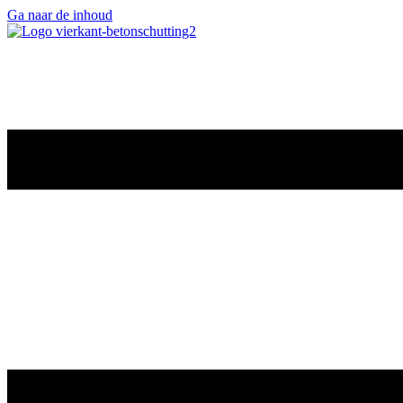
Ga naar de inhoud