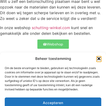
Wilt u zelf een betonschutting plaatsen maar bent u wel
opzoek naar de materialen dan kunnen wij deze leveren.
Dit doen wij tegen scherpe tarieven en in overleg met u.
Zo weet u zeker dat u de service krijgt die u verdient!
In onze webshop
schutting-winkel.com
kunt snel en
gemakkelijk alle onder delen bekijken en bestellen.
Webshop
Beheer toestemming
Contact
Onze schuttingen
Meer informatie
Om de beste ervaringen te bieden, gebruiken wij technologieën zoals
Abtstraat 17
Betonschutting
Veelgestelde
cookies om informatie over je apparaat op te slaan en/of te raadplegen.
5504 CH
Standaard
vragen
Door in te stemmen met deze technologieën kunnen wij gegevens zoals
Veldhoven
schutting
surfgedrag of unieke ID's op deze site verwerken. Als je geen
Bekijk ons werk
toestemming geeft of uw toestemming intrekt, kan dit een nadelige
+31 06
Luxe schutting
invloed hebben op bepaalde functies en mogelijkheden.
53827900
Hekwerken
info@betonschutting.nl
Douglas
schuttingen
Accepteren